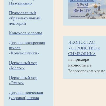
навигации
Объявления
Пласкинино
меню
и анонсы
Православный
До
образовательный
9
лекторий
октября
Колокола и звоны
можно
ИКОНОСТАС.
Детская воскресная
зарегистрироватьс
школа
УСТРОЙСТВО и
на
«Колокольчики»
СИМВОЛИКА
,
бесплатный
на примере
Церковный хор
иконостаса в
курс
«Мелос»
Белоозерском храме
дистанционного
Церковный хор
онлайн-
«Элеос»
обучения
Детская певческая
по
(хоровая) школа
организации