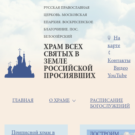
Перейти
РУССКАЯ ПРАВОСЛАВНАЯ
к
ЦЕРКОВЬ. МОСКОВСКАЯ
основному
содержанию
ЕПАРХИЯ. ВОСКРЕСЕНСКОЕ
БЛАГОЧИНИЕ. ПОС.
БЕЛООЗЁРСКИЙ
Меню
На
карте
ХРАМ ВСЕХ
в
СВЯТЫХ В
шапке
ЗЕМЛЕ
Контакты
РОССИЙСКОЙ
Видео
ПРОСИЯВШИХ
YouTube
Основная
ГЛАВНАЯ
О ХРАМЕ
РАСПИСАНИЕ
БОГОСЛУЖЕНИЙ
навигация
Главная
Строка
Боковое
Приписной храм в