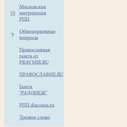
час.)
Московская
Уважаемые
митрополия
прихожане!
РПЦ
Синодальный
Общецерковные
отдел
вопросы
Русской
Православной
Православная
Церкви
газета от
PRAVMIR.RU
по
церковной
ПРАВОСЛАВИЕ.RU
благотворительности
и
Газета
социальному
"РАДОНЕЖ"
служению
с
РПЦ diaconia.ru
12
октября
Трезвое слово
по