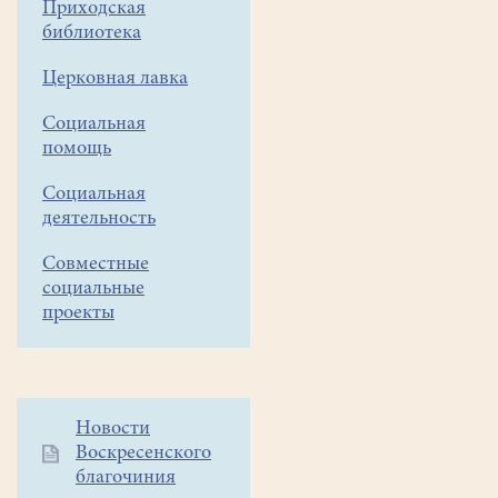
Приходская
приходских
библиотека
добровольческих
Церковная лавка
служб
(занятия
Социальная
помощь
с
12.10.23
Социальная
деятельность
по
30.10.23один-
Совместные
социальные
два
проекты
раза
в
неделю
Дополнительное
Новости
в
Воскресенского
меню
12.00
благочиния
1