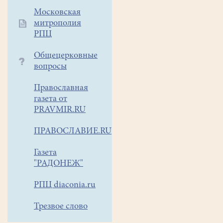
Московская
митрополия
РПЦ
Общецерковные
вопросы
Православная
газета от
PRAVMIR.RU
ПРАВОСЛАВИЕ.RU
Газета
"РАДОНЕЖ"
РПЦ diaconia.ru
Трезвое слово