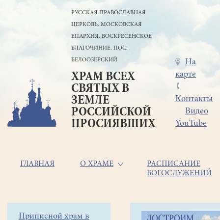
Перейти
РУССКАЯ ПРАВОСЛАВНАЯ
к
ЦЕРКОВЬ. МОСКОВСКАЯ
основному
содержанию
ЕПАРХИЯ. ВОСКРЕСЕНСКОЕ
БЛАГОЧИНИЕ. ПОС.
БЕЛООЗЁРСКИЙ
Меню
На
карте
ХРАМ ВСЕХ
в
СВЯТЫХ В
шапке
ЗЕМЛЕ
Контакты
РОССИЙСКОЙ
Видео
ПРОСИЯВШИХ
YouTube
Основная
ГЛАВНАЯ
О ХРАМЕ
РАСПИСАНИЕ
БОГОСЛУЖЕНИЙ
навигация
Главная
Строка
Боковое
Приписной храм в