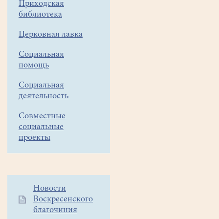
Приходская
озеро"
библиотека
"День
Церковная лавка
рождения"
Социальная
помощь
Социальная
деятельность
Совместные
социальные
проекты
Дополнительное
Новости
Воскресенского
меню
благочиния
1