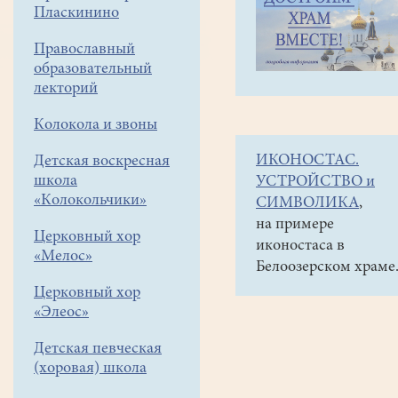
навигации
Объявления
Пласкинино
меню
и анонсы
Православный
9
образовательный
июня
лекторий
в
Колокола и звоны
11час.
ИКОНОСТАС.
Детская воскресная
на
школа
УСТРОЙСТВО и
территории
«Колокольчики»
СИМВОЛИКА
,
около
на примере
Церковный хор
иконостаса в
храма
«Мелос»
Белоозерском храме
состоится
Церковный хор
открытие
«Элеос»
Арт-
Детская певческая
фестиваля
(хоровая) школа
"Белое