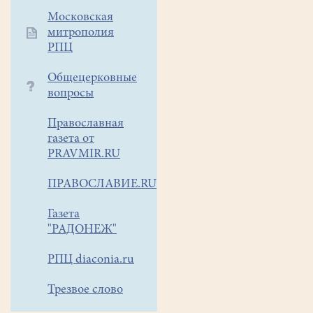
Московская
митрополия
РПЦ
Общецерковные
вопросы
Православная
газета от
PRAVMIR.RU
ПРАВОСЛАВИЕ.RU
Газета
"РАДОНЕЖ"
РПЦ diaconia.ru
Трезвое слово