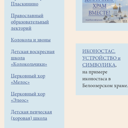
навигации
Объявления
Пласкинино
меню
и анонсы
Православный
9
образовательный
апреля
лекторий
в
Колокола и звоны
14
ИКОНОСТАС.
Детская воскресная
час.
школа
УСТРОЙСТВО и
Лекция
«Колокольчики»
СИМВОЛИКА
,
Молодинская
на примере
Церковный хор
иконостаса в
битва
«Мелос»
Белоозерском храме
1572.
Церковный хор
Читает
«Элеос»
Константин
Детская певческая
Старых.
(хоровая) школа
КМЦ