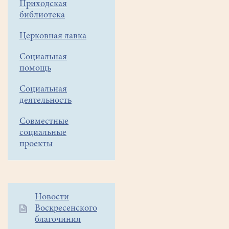
Приходская
КЛИО
библиотека
Церковная лавка
Социальная
помощь
Социальная
деятельность
Совместные
социальные
проекты
Дополнительное
Новости
Воскресенского
меню
благочиния
1