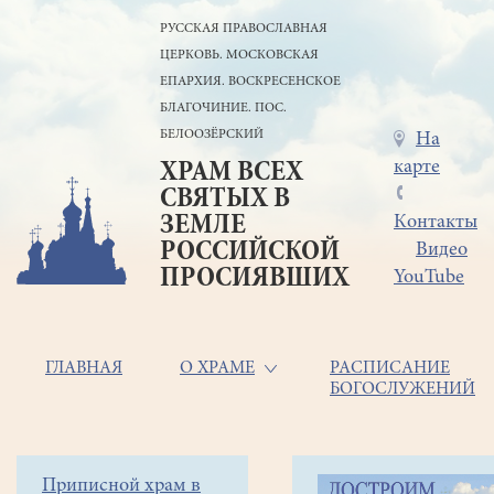
Перейти
РУССКАЯ ПРАВОСЛАВНАЯ
к
ЦЕРКОВЬ. МОСКОВСКАЯ
основному
содержанию
ЕПАРХИЯ. ВОСКРЕСЕНСКОЕ
БЛАГОЧИНИЕ. ПОС.
БЕЛООЗЁРСКИЙ
Меню
На
карте
ХРАМ ВСЕХ
в
СВЯТЫХ В
шапке
ЗЕМЛЕ
Контакты
РОССИЙСКОЙ
Видео
ПРОСИЯВШИХ
YouTube
Основная
ГЛАВНАЯ
О ХРАМЕ
РАСПИСАНИЕ
БОГОСЛУЖЕНИЙ
навигация
Главная
Строка
Боковое
Приписной храм в