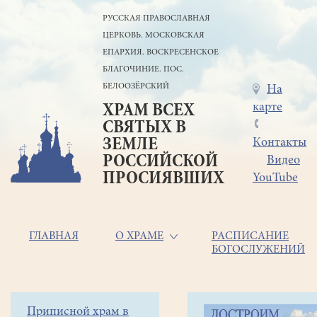
Перейти
РУССКАЯ ПРАВОСЛАВНАЯ
к
ЦЕРКОВЬ. МОСКОВСКАЯ
основному
содержанию
ЕПАРХИЯ. ВОСКРЕСЕНСКОЕ
БЛАГОЧИНИЕ. ПОС.
БЕЛООЗЁРСКИЙ
Меню
На
карте
ХРАМ ВСЕХ
в
СВЯТЫХ В
шапке
ЗЕМЛЕ
Контакты
РОССИЙСКОЙ
Видео
ПРОСИЯВШИХ
YouTube
Основная
ГЛАВНАЯ
О ХРАМЕ
РАСПИСАНИЕ
БОГОСЛУЖЕНИЙ
навигация
Главная
Строка
Боковое
Приписной храм в