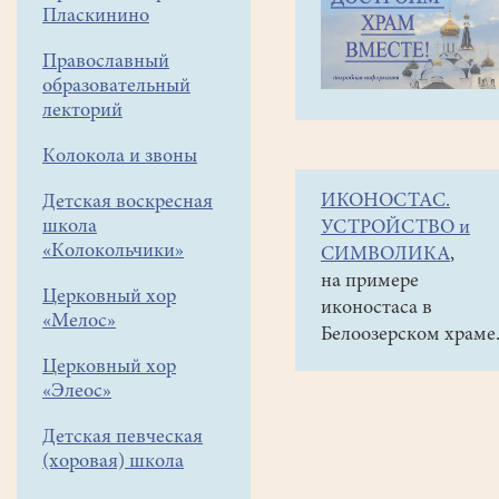
навигации
Объявления
Пласкинино
меню
и анонсы
Православный
8ноября
образовательный
(после
лекторий
Литургии
Колокола и звоны
в
ИКОНОСТАС.
Детская воскресная
нашем
школа
УСТРОЙСТВО и
храме)
«Колокольчики»
СИМВОЛИКА
,
в
на примере
Церковный хор
иконостаса в
11
«Мелос»
Белоозерском храме
часов
Церковный хор
в
«Элеос»
храме
Детская певческая
св.Димитрия
(хоровая) школа
Солунского