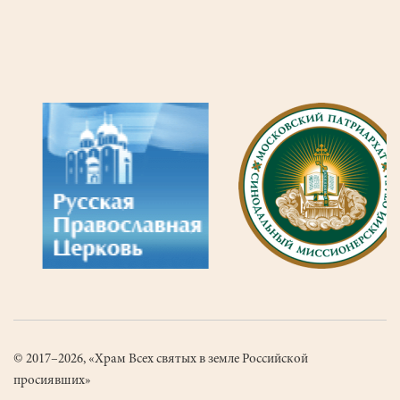
Служит
отец
Роман.
© 2017–2026, «Храм Всех святых в земле Российской
просиявших»