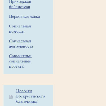
Приходская
(Пласкинино)
библиотека
состоится
Церковная лавка
Крестный
ход
Социальная
помощь
и
освящение
Социальная
деятельность
иконы
на
Совместные
социальные
колокольне.
проекты
Уважаемые
прихожане!
8ноября
Дополнительное
Новости
(после
Воскресенского
меню
Литургии
благочиния
1