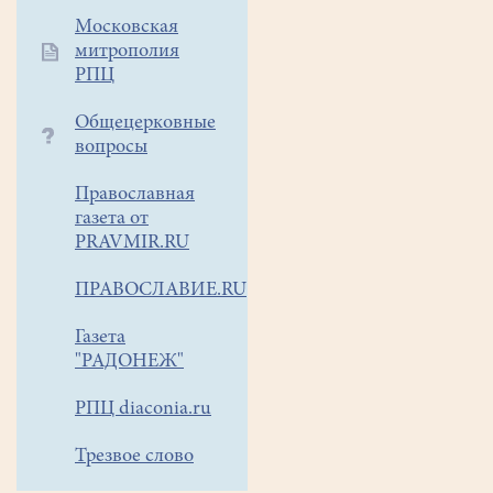
в
Московская
нашем
митрополия
храме)
РПЦ
в
11
Общецерковные
часов
вопросы
в
храме
Православная
св.Димитрия
газета от
Солунского
PRAVMIR.RU
(Пласкинино)
ПРАВОСЛАВИЕ.RU
состоится
Крестный
Газета
ход
"РАДОНЕЖ"
и
освящение
РПЦ diaconia.ru
иконы
на
Трезвое слово
колокольне.