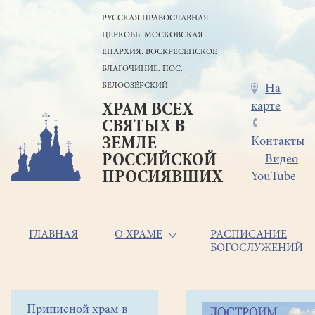
Перейти
РУССКАЯ ПРАВОСЛАВНАЯ
к
ЦЕРКОВЬ. МОСКОВСКАЯ
основному
содержанию
ЕПАРХИЯ. ВОСКРЕСЕНСКОЕ
БЛАГОЧИНИЕ. ПОС.
БЕЛООЗЁРСКИЙ
Меню
На
карте
ХРАМ ВСЕХ
в
СВЯТЫХ В
шапке
ЗЕМЛЕ
Контакты
РОССИЙСКОЙ
Видео
ПРОСИЯВШИХ
YouTube
Основная
ГЛАВНАЯ
О ХРАМЕ
РАСПИСАНИЕ
БОГОСЛУЖЕНИЙ
навигация
Главная
Строка
Боковое
Приписной храм в