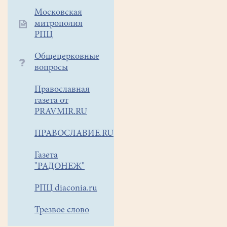
Московская
митрополия
РПЦ
Общецерковные
вопросы
Православная
газета от
PRAVMIR.RU
ПРАВОСЛАВИЕ.RU
Газета
"РАДОНЕЖ"
РПЦ diaconia.ru
Трезвое слово