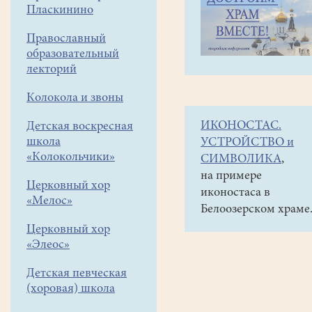
навигации
Объявления
Пласкинино
меню
и анонсы
Православный
30
образовательный
августа
лекторий
в
Колокола и звоны
19
ИКОНОСТАС.
Детская воскресная
часов
школа
УСТРОЙСТВО и
в
«Колокольчики»
СИМВОЛИКА
,
прямом
на примере
Церковный хор
иконостаса в
эфире
«Мелос»
Белоозерском храме
"Современная
Церковный хор
православная
«Элеос»
школа"
Детская певческая
(хоровая) школа