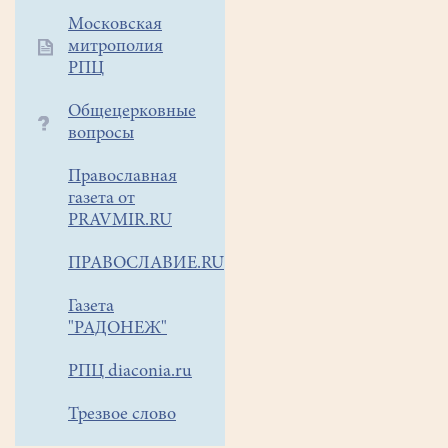
Московская
митрополия
РПЦ
Общецерковные
вопросы
Православная
газета от
PRAVMIR.RU
ПРАВОСЛАВИЕ.RU
Газета
"РАДОНЕЖ"
РПЦ diaconia.ru
Трезвое слово