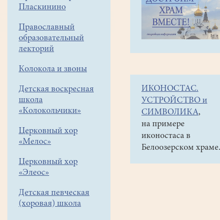
навигации
Объявления
Пласкинино
меню
и анонсы
Православный
25
образовательный
декабря
лекторий
в
Колокола и звоны
19
ИКОНОСТАС.
Детская воскресная
час
школа
УСТРОЙСТВО и
в
«Колокольчики»
СИМВОЛИКА
,
храме
на примере
Церковный хор
иконостаса в
состоится
«Мелос»
Белоозерском храме
концерт
Церковный хор
Г.Данского
«Элеос»
"Песни
Детская певческая
Булата
(хоровая) школа
Окуджавы"