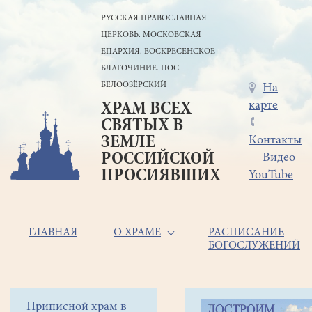
Перейти
РУССКАЯ ПРАВОСЛАВНАЯ
к
ЦЕРКОВЬ. МОСКОВСКАЯ
основному
содержанию
ЕПАРХИЯ. ВОСКРЕСЕНСКОЕ
БЛАГОЧИНИЕ. ПОС.
БЕЛООЗЁРСКИЙ
Меню
На
карте
ХРАМ ВСЕХ
в
СВЯТЫХ В
шапке
ЗЕМЛЕ
Контакты
РОССИЙСКОЙ
Видео
ПРОСИЯВШИХ
YouTube
Основная
ГЛАВНАЯ
О ХРАМЕ
РАСПИСАНИЕ
БОГОСЛУЖЕНИЙ
навигация
Главная
Строка
Боковое
Приписной храм в