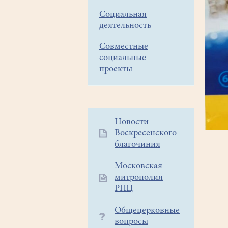
Социальная
деятельность
Совместные
социальные
проекты
Дополнительное
Новости
Воскресенского
меню
благочиния
1
Московская
митрополия
РПЦ
Общецерковные
вопросы