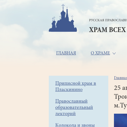
Перейти
к
основному
РУССКАЯ ПРАВОСЛАВН
содержанию
ХРАМ ВСЕХ
Основная
ГЛАВНАЯ
О ХРАМЕ
навигация
Главна
Стр
Боковое
Приписной храм в
нав
25 а
Пласкинино
меню
Тро
Православный
м.Ту
образовательный
лекторий
Колокола и звоны