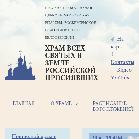
Перейти
РУССКАЯ ПРАВОСЛАВНАЯ
к
ЦЕРКОВЬ. МОСКОВСКАЯ
основному
содержанию
ЕПАРХИЯ. ВОСКРЕСЕНСКОЕ
БЛАГОЧИНИЕ. ПОС.
БЕЛООЗЁРСКИЙ
Меню
На
карте
ХРАМ ВСЕХ
в
СВЯТЫХ В
шапке
ЗЕМЛЕ
Контакты
РОССИЙСКОЙ
Видео
ПРОСИЯВШИХ
YouTube
Основная
ГЛАВНАЯ
О ХРАМЕ
РАСПИСАНИЕ
БОГОСЛУЖЕНИЙ
навигация
Главная
Строка
Боковое
Приписной храм в