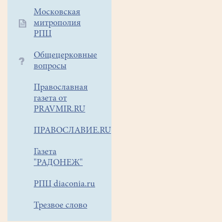
Московская
митрополия
РПЦ
Общецерковные
вопросы
Православная
газета от
PRAVMIR.RU
ПРАВОСЛАВИЕ.RU
Газета
"РАДОНЕЖ"
РПЦ diaconia.ru
Трезвое слово