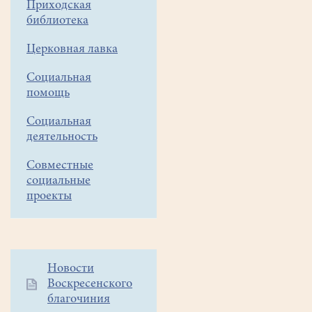
Приходская
Всех
библиотека
святых,
Церковная лавка
в
земле
Социальная
помощь
Российской
просиявших"
Социальная
деятельность
Совместные
социальные
проекты
Дополнительное
Новости
Воскресенского
меню
благочиния
1