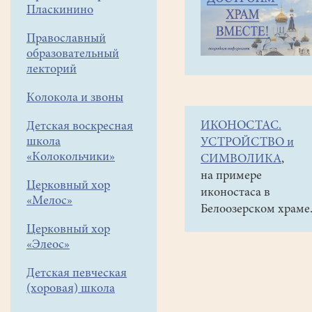
навигации
Объявления
Пласкинино
меню
и анонсы
Православный
24
образовательный
мая
лекторий
в
Колокола и звоны
12
ИКОНОСТАС.
Детская воскресная
час
школа
УСТРОЙСТВО и
в
«Колокольчики»
СИМВОЛИКА
,
ДК
на примере
Церковный хор
иконостаса в
"Гармония"
«Мелос»
Белоозерском храме
состоится
Церковный хор
презентация
«Элеос»
книги
Детская певческая
Л.А.Дудина
(хоровая) школа
"Храм