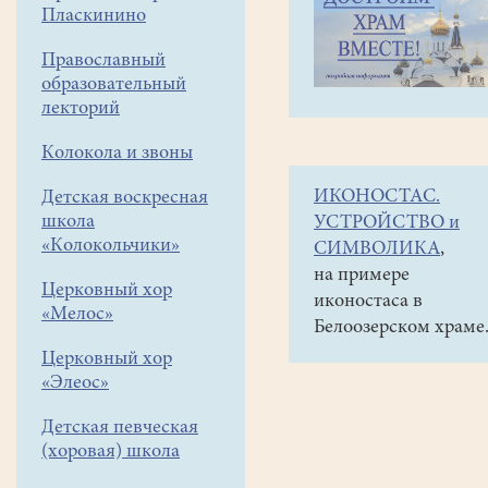
навигации
Объявления
Пласкинино
меню
и анонсы
Православный
21января
образовательный
в
лекторий
12
Колокола и звоны
час.
ИКОНОСТАС.
Детская воскресная
в
школа
УСТРОЙСТВО и
ДШИ
«Колокольчики»
СИМВОЛИКА
,
"Фламинго"
на примере
Церковный хор
иконостаса в
состоится
«Мелос»
Белоозерском храме
открытие
Церковный хор
выставки
«Элеос»
"Рождественская
Детская певческая
открытка"
(хоровая) школа
и