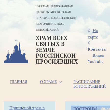
Перейти
РУССКАЯ ПРАВОСЛАВНАЯ
к
ЦЕРКОВЬ. МОСКОВСКАЯ
основному
содержанию
ЕПАРХИЯ. ВОСКРЕСЕНСКОЕ
БЛАГОЧИНИЕ. ПОС.
БЕЛООЗЁРСКИЙ
Меню
На
карте
ХРАМ ВСЕХ
в
СВЯТЫХ В
шапке
ЗЕМЛЕ
Контакты
РОССИЙСКОЙ
Видео
ПРОСИЯВШИХ
YouTube
Основная
ГЛАВНАЯ
О ХРАМЕ
РАСПИСАНИЕ
БОГОСЛУЖЕНИЙ
навигация
Главная
Строка
Боковое
Приписной храм в