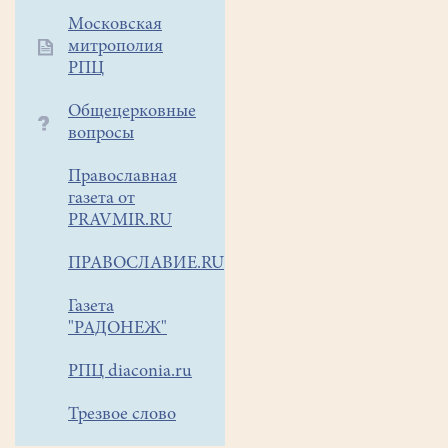
Московская
митрополия
РПЦ
Общецерковные
вопросы
Православная
газета от
PRAVMIR.RU
ПРАВОСЛАВИЕ.RU
Газета
"РАДОНЕЖ"
РПЦ diaconia.ru
Трезвое слово