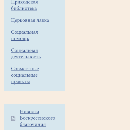
Приходская
"Историческая
библиотека
ёлочная
Церковная лавка
игрушка"
Социальная
помощь
Социальная
деятельность
Совместные
социальные
проекты
Дополнительное
Новости
Воскресенского
меню
благочиния
1