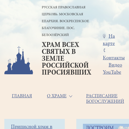
Перейти
РУССКАЯ ПРАВОСЛАВНАЯ
к
ЦЕРКОВЬ. МОСКОВСКАЯ
основному
содержанию
ЕПАРХИЯ. ВОСКРЕСЕНСКОЕ
БЛАГОЧИНИЕ. ПОС.
БЕЛООЗЁРСКИЙ
Меню
На
карте
ХРАМ ВСЕХ
в
СВЯТЫХ В
шапке
ЗЕМЛЕ
Контакты
РОССИЙСКОЙ
Видео
ПРОСИЯВШИХ
YouTube
Основная
ГЛАВНАЯ
О ХРАМЕ
РАСПИСАНИЕ
БОГОСЛУЖЕНИЙ
навигация
Главная
Строка
Боковое
Приписной храм в