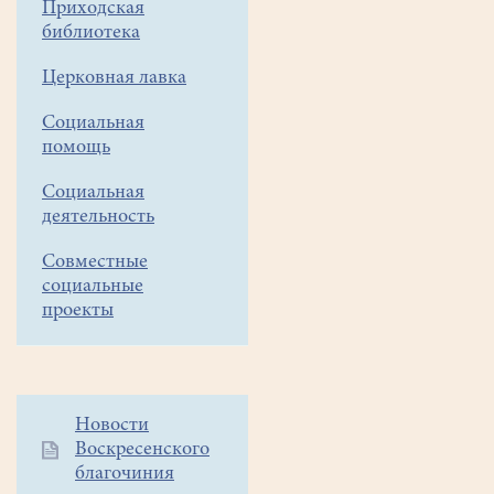
Приходская
"Клио"лекция
библиотека
и
Церковная лавка
открытие
выставки
Социальная
помощь
"История
ёлочной
Социальная
деятельность
игрушки"
Совместные
социальные
проекты
Дорогие
Дополнительное
Новости
друзья!
Воскресенского
меню
благочиния
1
19 декабря