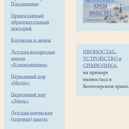
навигации
Объявления
Пласкинино
меню
и анонсы
Православный
19
образовательный
декабря
лекторий
в
Колокола и звоны
15
ИКОНОСТАС.
Детская воскресная
часов,
школа
УСТРОЙСТВО и
в
«Колокольчики»
СИМВОЛИКА
,
рамках
на примере
Церковный хор
иконостаса в
VI
«Мелос»
Белоозерском храме
Муниципальных
Церковный хор
Рождественских
«Элеос»
чтений
Детская певческая
в
(хоровая) школа
КМЦ