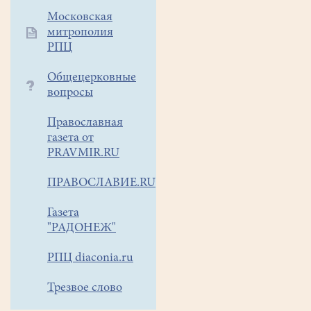
в
Московская
15
митрополия
часов в
РПЦ
рамках
VI
Общецерковные
Муниципальных
вопросы
Рождественских
Православная
чтений
газета от
в
PRAVMIR.RU
КМЦ
"Клио"
ПРАВОСЛАВИЕ.RU
лекция
и
Газета
открытие выставки
"РАДОНЕЖ"
"История
РПЦ diaconia.ru
ёлочной
игрушки"!
Трезвое слово
Если
в