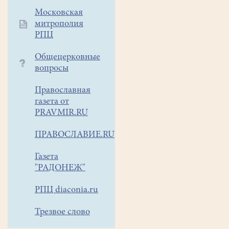
Московская
митрополия
РПЦ
Общецерковные
вопросы
Православная
газета от
PRAVMIR.RU
ПРАВОСЛАВИЕ.RU
Газета
"РАДОНЕЖ"
РПЦ diaconia.ru
Трезвое слово