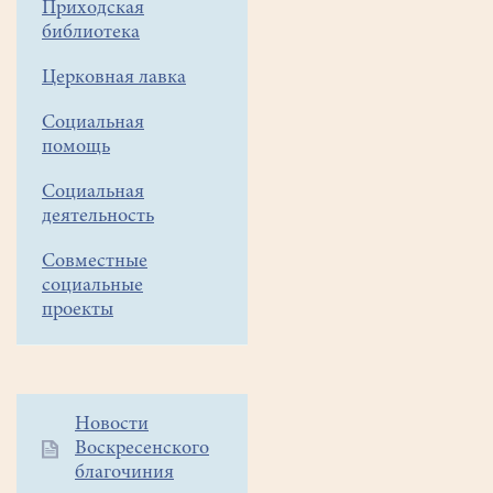
Приходская
дня:
библиотека
1.Иконы
в
Церковная лавка
храме.
Социальная
Ваши
помощь
предложения.
2.Про
Социальная
летний
деятельность
фестиваль.
3.Разное.
Совместные
социальные
проекты
Дополнительное
Новости
Воскресенского
меню
благочиния
1