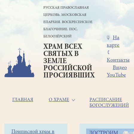
Перейти
РУССКАЯ ПРАВОСЛАВНАЯ
к
ЦЕРКОВЬ. МОСКОВСКАЯ
основному
содержанию
ЕПАРХИЯ. ВОСКРЕСЕНСКОЕ
БЛАГОЧИНИЕ. ПОС.
БЕЛООЗЁРСКИЙ
Меню
На
карте
ХРАМ ВСЕХ
в
СВЯТЫХ В
шапке
ЗЕМЛЕ
Контакты
РОССИЙСКОЙ
Видео
ПРОСИЯВШИХ
YouTube
Основная
ГЛАВНАЯ
О ХРАМЕ
РАСПИСАНИЕ
БОГОСЛУЖЕНИЙ
навигация
Главная
Строка
Боковое
Приписной храм в