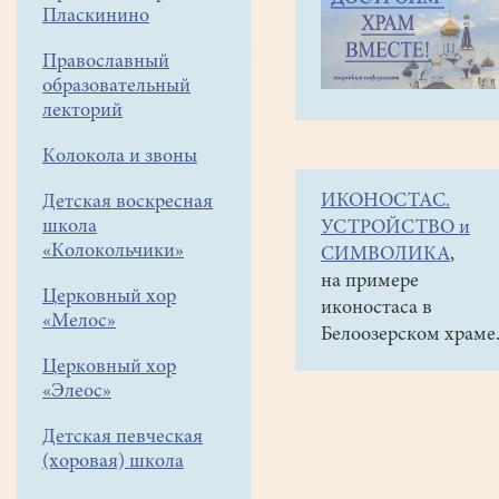
навигации
Объявления
Пласкинино
меню
и анонсы
Православный
18
образовательный
февраля
лекторий
после
Колокола и звоны
поздней
ИКОНОСТАС.
Детская воскресная
литургии
школа
УСТРОЙСТВО и
в
«Колокольчики»
СИМВОЛИКА
,
притворе
на примере
Церковный хор
иконостаса в
храма
«Мелос»
Белоозерском храме
состоится
Церковный хор
общее
«Элеос»
собрание
Детская певческая
прихожан.
(хоровая) школа
Повестка