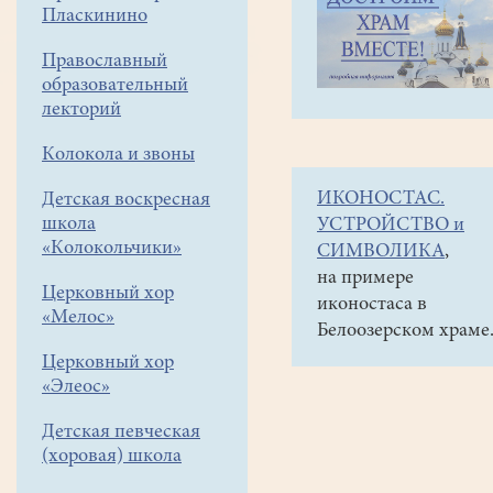
навигации
Объявления
Пласкинино
меню
и анонсы
Православный
15
образовательный
сентября
лекторий
(воскресенье) возо
Колокола и звоны
работу
ИКОНОСТАС.
Детская воскресная
после
школа
УСТРОЙСТВО и
каникул воскресна
«Колокольчики»
СИМВОЛИКА
,
на примере
Церковный хор
иконостаса в
Уважаемые
«Мелос»
Белоозерском храме
прихожане
Церковный хор
и
«Элеос»
воспитанники
воскресной
Детская певческая
школы!
(хоровая) школа
15