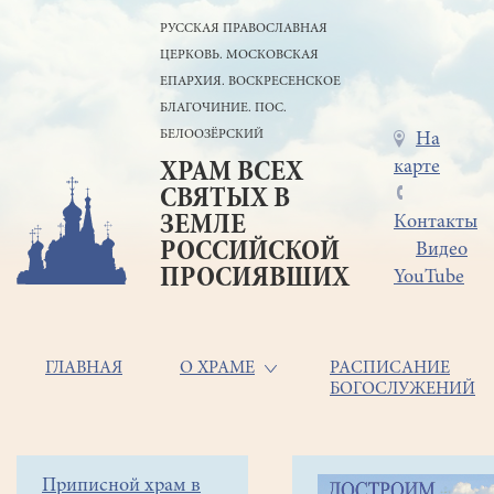
Перейти
РУССКАЯ ПРАВОСЛАВНАЯ
к
ЦЕРКОВЬ. МОСКОВСКАЯ
основному
содержанию
ЕПАРХИЯ. ВОСКРЕСЕНСКОЕ
БЛАГОЧИНИЕ. ПОС.
БЕЛООЗЁРСКИЙ
Меню
На
карте
ХРАМ ВСЕХ
в
СВЯТЫХ В
шапке
ЗЕМЛЕ
Контакты
РОССИЙСКОЙ
Видео
ПРОСИЯВШИХ
YouTube
Основная
ГЛАВНАЯ
О ХРАМЕ
РАСПИСАНИЕ
БОГОСЛУЖЕНИЙ
навигация
Главная
Строка
Боковое
Приписной храм в