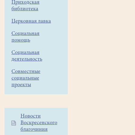
Приходская
сентября
библиотека
(воскресенье) возобновит
работу
Церковная лавка
после
каникул воскресная школ
Социальная
храме
помощь
Всех
Социальная
святых
деятельность
в
земле
Совместные
Русской
социальные
просиявших.
проекты
Дополнительное
Новости
Воскресенского
меню
благочиния
1