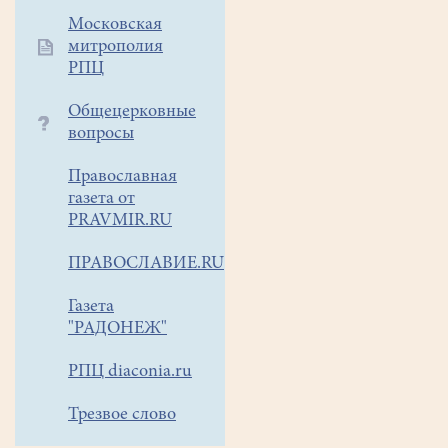
Московская
митрополия
РПЦ
Общецерковные
вопросы
Православная
газета от
PRAVMIR.RU
ПРАВОСЛАВИЕ.RU
Газета
"РАДОНЕЖ"
РПЦ diaconia.ru
Трезвое слово