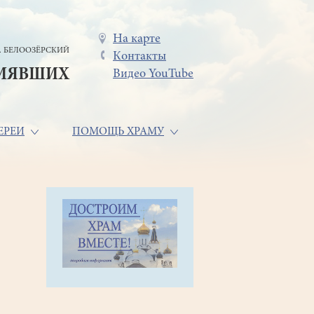
Меню
На карте
. БЕЛООЗЁРСКИЙ
Контакты
в
СИЯВШИХ
Видео YouTube
шапке
ЕРЕИ
ПОМОЩЬ ХРАМУ