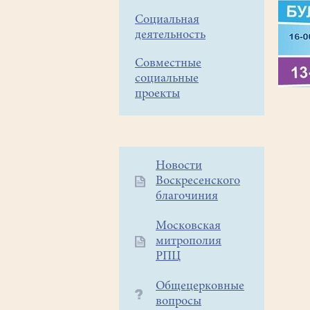
Социальная
деятельность
Совместные
социальные
проекты
Дополнительное
Новости
Воскресенского
меню
благочиния
1
Московская
митрополия
РПЦ
Общецерковные
вопросы