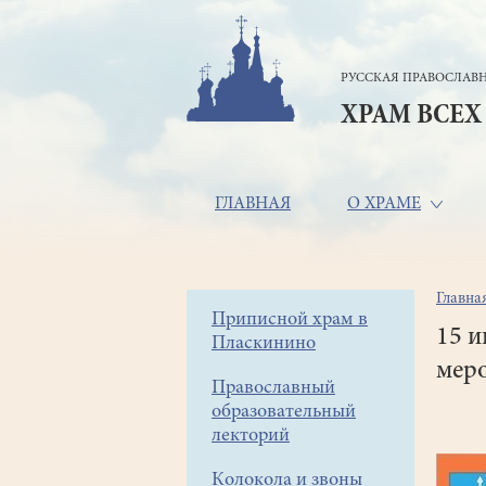
Перейти
к
основному
РУССКАЯ ПРАВОСЛАВН
содержанию
ХРАМ ВСЕХ
Основная
ГЛАВНАЯ
О ХРАМЕ
навигация
Главна
Стр
Боковое
Приписной храм в
нав
15 и
Пласкинино
меню
мер
Православный
образовательный
лекторий
Колокола и звоны