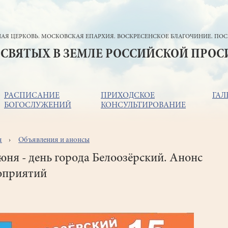
АЯ ЦЕРКОВЬ. МОСКОВСКАЯ ЕПАРХИЯ. ВОСКРЕСЕНСКОЕ БЛАГОЧИНИЕ. ПОС
 СВЯТЫХ В ЗЕМЛЕ РОССИЙСКОЙ ПРО
РАСПИСАНИЕ
ПРИХОДСКОЕ
ГАЛ
БОГОСЛУЖЕНИЙ
КОНСУЛЬТИРОВАНИЕ
я
Объявления и анонсы
ока
игации
юня - день города Белоозёрский. Анонс
оприятий