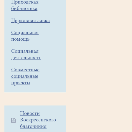
Приходская
со
библиотека
скалочкой"
Церковная лавка
Социальная
помощь
Социальная
деятельность
Совместные
социальные
проекты
Дополнительное
Новости
Воскресенского
меню
благочиния
1