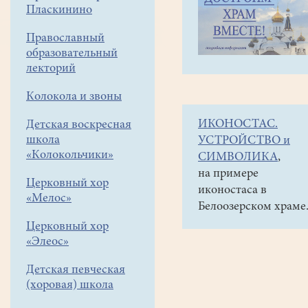
навигации
Объявления
Пласкинино
меню
и анонсы
Православный
15
образовательный
января
лекторий
в
Колокола и звоны
10-
ИКОНОСТАС.
Детская воскресная
00
школа
УСТРОЙСТВО и
в
«Колокольчики»
СИМВОЛИКА
,
КМЦ
на примере
Церковный хор
иконостаса в
КЛИО
«Мелос»
Белоозерском храме
спектакль
Церковный хор
от
«Элеос»
Воскресной
Детская певческая
школы
(хоровая) школа
"Лисичка