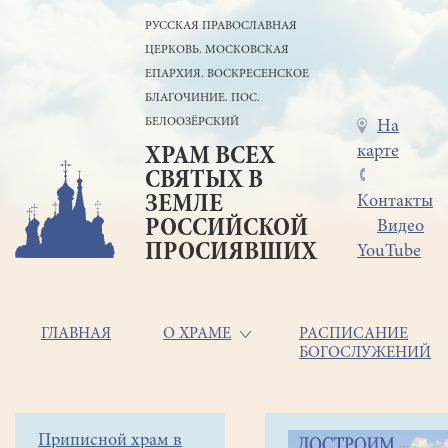
Перейти
РУССКАЯ ПРАВОСЛАВНАЯ
к
ЦЕРКОВЬ. МОСКОВСКАЯ
основному
содержанию
ЕПАРХИЯ. ВОСКРЕСЕНСКОЕ
БЛАГОЧИНИЕ. ПОС.
БЕЛООЗЁРСКИЙ
Меню
На
карте
ХРАМ ВСЕХ
в
СВЯТЫХ В
шапке
ЗЕМЛЕ
Контакты
РОССИЙСКОЙ
Видео
ПРОСИЯВШИХ
YouTube
Основная
ГЛАВНАЯ
О ХРАМЕ
РАСПИСАНИЕ
БОГОСЛУЖЕНИЙ
навигация
Главная
Строка
Боковое
Приписной храм в