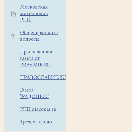
Московская
митрополия
РПЦ
Общецерковные
вопросы
Православная
газета от
PRAVMIR.RU
ПРАВОСЛАВИЕ.RU
Газета
"РАДОНЕЖ"
РПЦ diaconia.ru
Трезвое слово