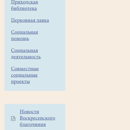
Приходская
блвв.
библиотека
Петра
Церковная лавка
и
Февронии,
Социальная
помощь
Муромских
чудотворцев
Социальная
деятельность
По
Совместные
социальные
благословению
проекты
Святейшего
Патриарха
Московского
и
всея
Дополнительное
Новости
Руси
Воскресенского
меню
Кирилла
благочиния
1