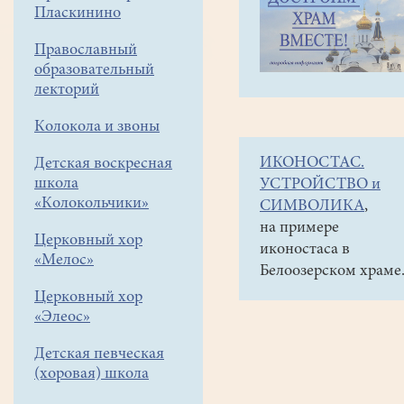
навигации
Объявления
Пласкинино
меню
и анонсы
Православный
15-
образовательный
20
лекторий
июля
Колокола и звоны
в
ИКОНОСТАС.
Детская воскресная
Москве,
школа
УСТРОЙСТВО и
в
«Колокольчики»
СИМВОЛИКА
,
храме
на примере
Церковный хор
иконостаса в
Христа
«Мелос»
Белоозерском храме
Спасителя
Церковный хор
можно
«Элеос»
поклониться
Детская певческая
святым
(хоровая) школа
мощам