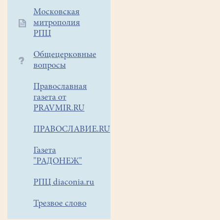
впервые
Московская
из
митрополия
Свято‑Троицкого
РПЦ
женского
монастыря
Общецерковные
Мурома
вопросы
в
Москву
Православная
принесены
газета от
PRAVMIR.RU
мощи
святых
ПРАВОСЛАВИЕ.RU
благоверных
Петра
Газета
и
"РАДОНЕЖ"
Февронии,
покровителей
РПЦ diaconia.ru
брака.
Трезвое слово
Доступ