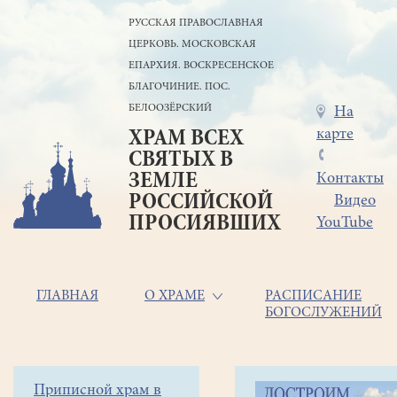
Перейти
РУССКАЯ ПРАВОСЛАВНАЯ
к
ЦЕРКОВЬ. МОСКОВСКАЯ
основному
содержанию
ЕПАРХИЯ. ВОСКРЕСЕНСКОЕ
БЛАГОЧИНИЕ. ПОС.
БЕЛООЗЁРСКИЙ
Меню
На
карте
ХРАМ ВСЕХ
в
СВЯТЫХ В
шапке
ЗЕМЛЕ
Контакты
РОССИЙСКОЙ
Видео
ПРОСИЯВШИХ
YouTube
Основная
ГЛАВНАЯ
О ХРАМЕ
РАСПИСАНИЕ
БОГОСЛУЖЕНИЙ
навигация
Главная
Строка
Боковое
Приписной храм в