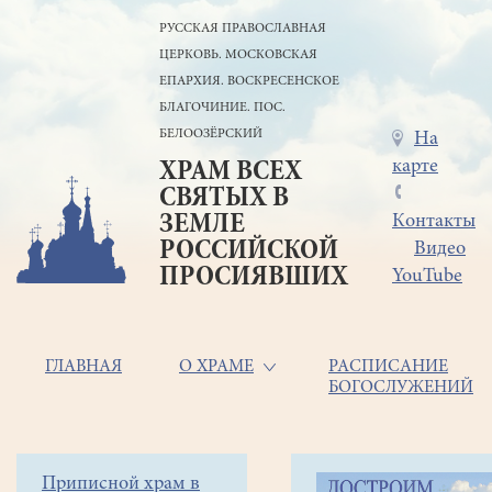
Перейти
РУССКАЯ ПРАВОСЛАВНАЯ
к
ЦЕРКОВЬ. МОСКОВСКАЯ
основному
содержанию
ЕПАРХИЯ. ВОСКРЕСЕНСКОЕ
БЛАГОЧИНИЕ. ПОС.
БЕЛООЗЁРСКИЙ
Меню
На
карте
ХРАМ ВСЕХ
в
СВЯТЫХ В
шапке
ЗЕМЛЕ
Контакты
РОССИЙСКОЙ
Видео
ПРОСИЯВШИХ
YouTube
Основная
ГЛАВНАЯ
О ХРАМЕ
РАСПИСАНИЕ
БОГОСЛУЖЕНИЙ
навигация
Главная
Строка
Боковое
Приписной храм в