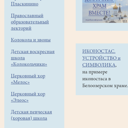
навигации
Объявления
Пласкинино
меню
и анонсы
Православный
14
образовательный
января
лекторий
в
Колокола и звоны
16-
ИКОНОСТАС.
Детская воскресная
30час.
школа
УСТРОЙСТВО и
Рождественский
«Колокольчики»
СИМВОЛИКА
,
спектакль
на примере
Церковный хор
иконостаса в
"Христославы"
«Мелос»
Белоозерском храме
в
Церковный хор
ДК
«Элеос»
"Гармония"
Детская певческая
(хоровая) школа