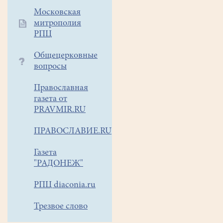
Московская
митрополия
РПЦ
Общецерковные
вопросы
Православная
газета от
PRAVMIR.RU
ПРАВОСЛАВИЕ.RU
Газета
"РАДОНЕЖ"
РПЦ diaconia.ru
Трезвое слово