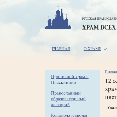
Перейти
к
основному
РУССКАЯ ПРАВОСЛАВН
содержанию
ХРАМ ВСЕХ
Основная
ГЛАВНАЯ
О ХРАМЕ
навигация
Главна
Стр
Боковое
Приписной храм в
нав
12 с
Пласкинино
меню
храм
Православный
цвет
образовательный
лекторий
Уваж
Колокола и звоны