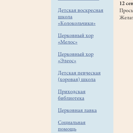
12 се
Детская воскресная
Прось
школа
Желат
«Колокольчики»
Церковный хор
«Мелос»
Церковный хор
«Элеос»
Детская певческая
(хоровая) школа
Приходская
библиотека
Церковная лавка
Социальная
помощь