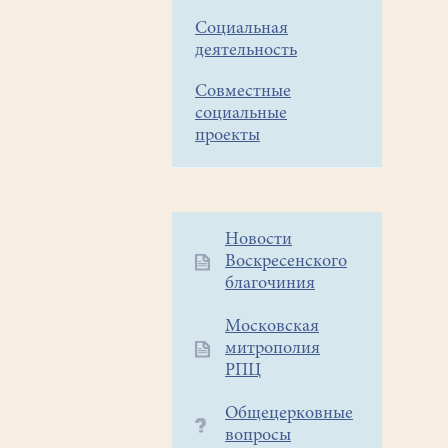
Социальная
деятельность
Совместные
социальные
проекты
Дополнительное
Новости
Воскресенского
меню
благочиния
1
Московская
митрополия
РПЦ
Общецерковные
вопросы