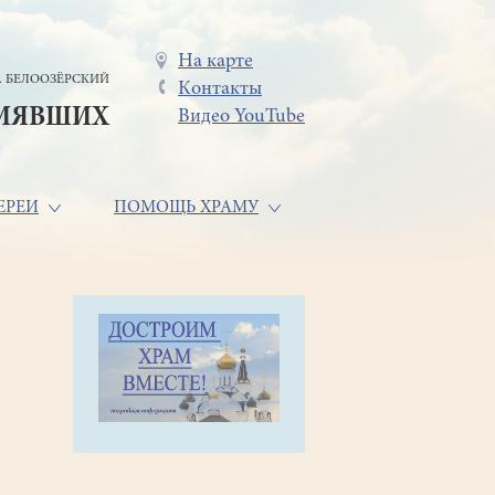
Меню
На карте
. БЕЛООЗЁРСКИЙ
Контакты
в
СИЯВШИХ
Видео YouTube
шапке
ЕРЕИ
ПОМОЩЬ ХРАМУ