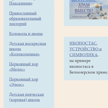
навигации
Объявления
Пласкинино
меню
и анонсы
Православный
12
образовательный
января/16
лекторий
час.
Колокола и звоны
Концерт
ИКОНОСТАС.
Детская воскресная
КАП
школа
УСТРОЙСТВО и
"Как
«Колокольчики»
СИМВОЛИКА
,
важно
на примере
Церковный хор
иконостаса в
снег
«Мелос»
Белоозерском храме
идет..."
Церковный хор
КМЦ
«Элеос»
"Клио"
Детская певческая
Вход
(хоровая) школа
свободный