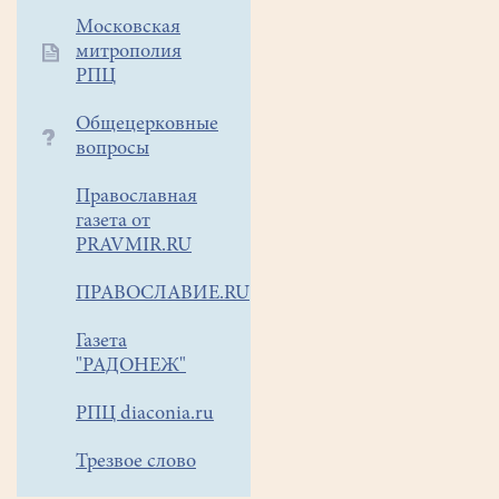
Московская
митрополия
РПЦ
Общецерковные
вопросы
Православная
газета от
PRAVMIR.RU
ПРАВОСЛАВИЕ.RU
Газета
"РАДОНЕЖ"
РПЦ diaconia.ru
Трезвое слово