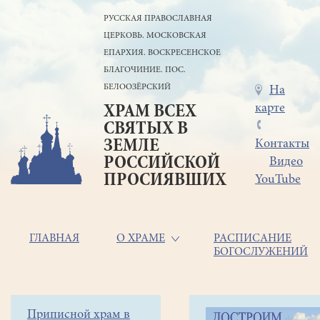
Перейти
РУССКАЯ ПРАВОСЛАВНАЯ
к
ЦЕРКОВЬ. МОСКОВСКАЯ
основному
содержанию
ЕПАРХИЯ. ВОСКРЕСЕНСКОЕ
БЛАГОЧИНИЕ. ПОС.
БЕЛООЗЁРСКИЙ
Меню
На
карте
ХРАМ ВСЕХ
в
СВЯТЫХ В
шапке
ЗЕМЛЕ
Контакты
РОССИЙСКОЙ
Видео
ПРОСИЯВШИХ
YouTube
Основная
ГЛАВНАЯ
О ХРАМЕ
РАСПИСАНИЕ
БОГОСЛУЖЕНИЙ
навигация
Главная
Строка
Боковое
Приписной храм в