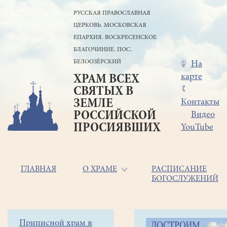
Перейти
РУССКАЯ ПРАВОСЛАВНАЯ
к
ЦЕРКОВЬ. МОСКОВСКАЯ
основному
содержанию
ЕПАРХИЯ. ВОСКРЕСЕНСКОЕ
БЛАГОЧИНИЕ. ПОС.
БЕЛООЗЁРСКИЙ
Меню
На
карте
ХРАМ ВСЕХ
в
СВЯТЫХ В
шапке
ЗЕМЛЕ
Контакты
РОССИЙСКОЙ
Видео
ПРОСИЯВШИХ
YouTube
Основная
ГЛАВНАЯ
О ХРАМЕ
РАСПИСАНИЕ
БОГОСЛУЖЕНИЙ
навигация
Главная
Строка
Боковое
Приписной храм в