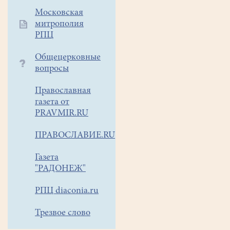
Московская
митрополия
РПЦ
Общецерковные
вопросы
Православная
газета от
PRAVMIR.RU
ПРАВОСЛАВИЕ.RU
Газета
"РАДОНЕЖ"
РПЦ diaconia.ru
Трезвое слово