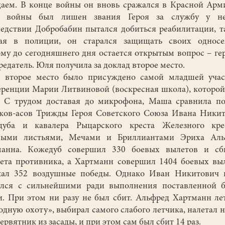
аем. В конце войны он вновь сражался в Красной Арм
е войны был лишен звания Героя за службу у не
едствии Добробабин пытался добиться реабилитации, т
тая в полиции, он старался защищать своих односел
му до сегодняшнего дня остается открытым вопрос – ге
редатель. Юля получила за доклад второе место.
е второе место было присуждено самой младшей учас
ренции Марии Литвиновой (воскресная школа), которой
. С трудом доставая до микрофона, Маша сравнила п
ков-асов Трижды Героя Советского Союза Ивана Ники
дуба и кавалера Рыцарского креста Железного кре
выми листьями, Мечами и Бриллиантами Эриха Аль
манна. Кожедуб совершил 330 боевых вылетов и сб
ета противника, а Хартманн совершил 1404 боевых вы
жал 352 воздушные победы. Однако Иван Никитович в
ался с сильнейшими ради выполнения поставленной б
и. При этом ни разу не был сбит. Альфред Хартманн ле
одную охоту», выбирал самого слабого летчика, налетал н
тервятник из засады, и при этом сам был сбит 14 раз.