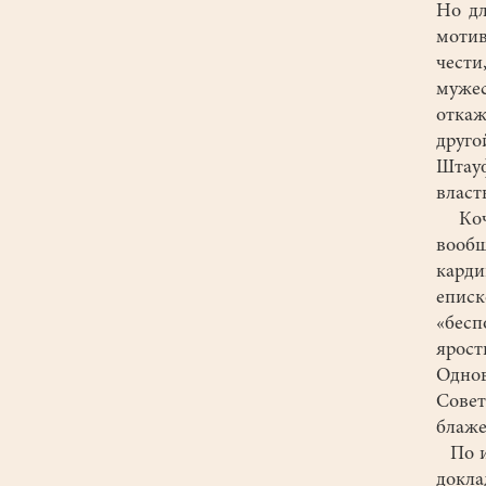
Но дл
мотив
чести
мужес
откаж
друго
Штауф
власт
Кочер
вообщ
кард
еписк
«бесп
ярост
Однов
Сове
блаже
По ит
докл