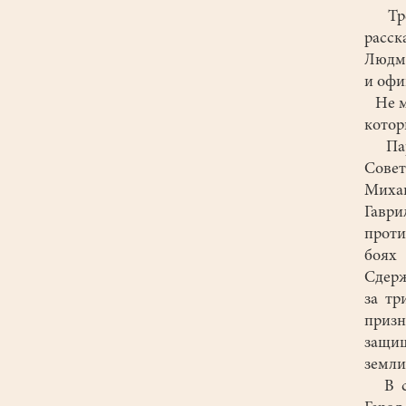
Трет
расс
Людми
и офи
Не ме
котор
Парф
Сове
Михай
Гаври
проти
боях
Сдерж
за тр
призн
защищ
земли
В сво