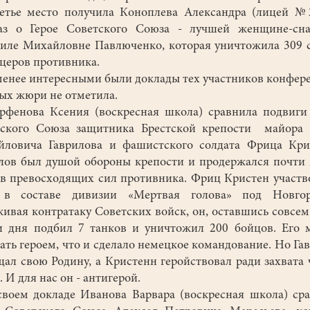
ье место получила Коноплева Александра (лицей №2
каз о Герое Советского Союза - лучшей женщине-сна
ле Михайловне Павлюченко, которая уничтожила 309 
церов противника.
нее интересными были доклады тех участников конфер
ых жюри не отметила.
енова Ксения (воскресная школа) сравнила подвиги 
тского Союза защитника Брестской крепости майора 
ловича Гаврилова и фашистского солдата Фрица Кри
лов был душой обороны крепости и продержался почти
в превосходящих сил противника. Фриц Кристен участв
 в составе дивизии «Мертвая голова» под Новгор
ивая контратаку Советских войск, он, оставшись совсем
и дня подбил 7 танков и уничтожил 200 бойцов. Его
ать героем, что и сделало немецкое командование. Но Га
ал свою Родину, а Кристенн геройствовал ради захвата
. И для нас он - антигерой.
ем докладе Иванова Варвара (воскресная школа) ср