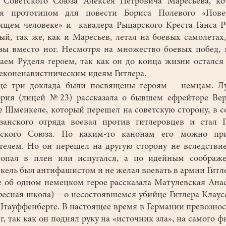
 Советского Союза Алексея Петровича Маресьева, к
ся прототипом для повести Бориса Полевого «Пове
ящем человеке» и кавалера Рыцарского Креста Ганса Р
ый, так же, как и Маресьев, летал на боевых самолетах
зы вместо ног. Несмотря на множество боевых побед,
аем Руделя героем, так как он до конца жизни остался
еконенавистническим идеям Гитлера.
три доклада были посвящены героям – немцам. Л
рия (лицей №23) рассказала о бывшем ефрейторе Ве
 Шменкеле, который перешел на советскую сторону, в с
занского отряда воевал против гитлеровцев и стал 
тского Союза. По каким-то канонам его можно при
телем. Но он перешел на другую сторону не вследствие
попал в плен или испугался, а по идейным соображе
ель был антифашистом и не желал воевать в армии Гитле
б одном немецком герое рассказала Матулевская Ана
ресная школа) – о несостоявшемся убийце Гитлера Клаус
тауффенберге. В настоящее время в Германии превознос
г, так как он поднял руку на «источник зла», на самого ф