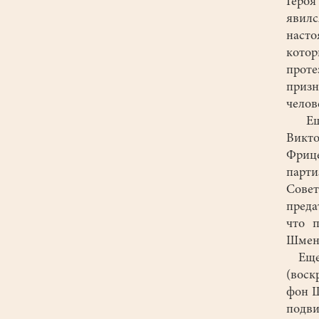
Героя
явил
насто
котор
проте
призн
челов
Еще 
Викто
Фрице
парти
Сове
преда
что 
Шменк
Еще о
(воск
фон Ш
подви