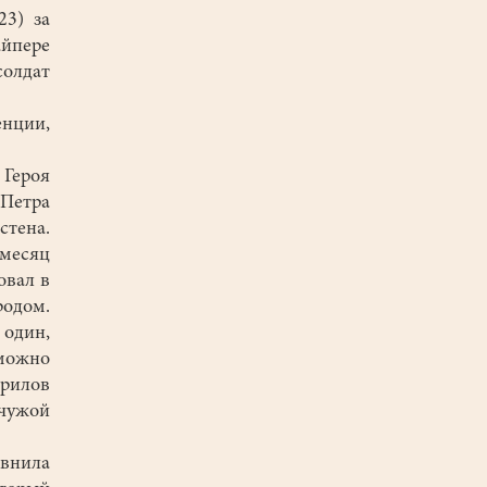
3) за
йпере
солдат
енции,
Героя
Петра
стена.
 месяц
овал в
одом.
 один,
 можно
врилов
 чужой
авнила