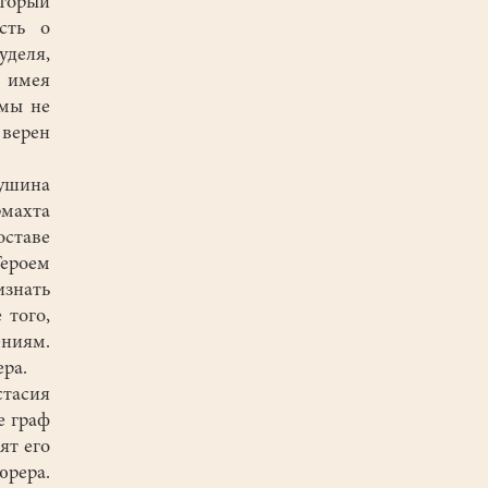
оторый
сть о
уделя,
, имея
 мы не
 верен
ушина
рмахта
оставе
Героем
знать
 того,
ниям.
ра.
стасия
е граф
ят его
юрера.