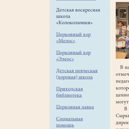
Детская воскресная
школа
«Колокольчики»
Церковный хор
«Мелос»
Церковный хор
«Элеос»
В нач
Детская певческая
отме
(хоровая) школа
педаг
кото
Приходская
ценно
библиотека
могут
Церковная лавка
В со
Сырк
Социальная
дире
помощь