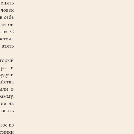
понять
еловек
в себе
сли он
ью». С
остоял
 взять
оторый
крат и
удучи
ийства
были в
рамму.
ние на
звать
гое из
тники