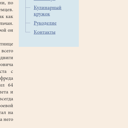
ии, по
Кулинарный
мцев.
кружок
ак как
Рукоделие
ьчан.
рой он
Контакты
тнице
 всего
одвиги
товича
ста с
фреда
ил 64
лета и
сегда
оевой
тал на
а него