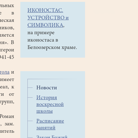
льных
ИКОНОСТАС.
же в
УСТРОЙСТВО и
ческая
СИМВОЛИКА
,
ков,
на примере
яется
иконостаса в
ия». В
Белоозерском храме.
герои
941-45
тола
и
имеет
еал, к
Новости
ти от
История
групп,
воскресной
школы
Роман
Расписание
 зам.
занятий
итель