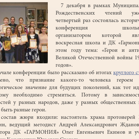
7 декабря в рамках Муниципа
Рождественских чтений у
четвертый раз состоялась истори
конференция школьни
организатором которой явл
воскресная школа и ДК «Гармон
этом году тема: «Герои и анти
Великой Отечественной войны 1
годов».
але конференции было рассказано об итогах
круглого с
чено, что признание какого-то человека героем 
огическое значение для будущих поколений, как тот ид
рому необходимо стремиться. Потому в зависимос
стей у разных народов, даже у разных общественных 
 быть разные герои.
став жюри входили: настоятель храма протоиерей 
ин, ведущий методист Андрей Александрович Жданов,
ктора ДК «ГАРМОНИЯ» Олег Евгеньевич Екимов и уч