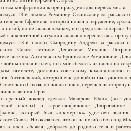
ии Константин Юрьевич Старых.
огам конференции жюри присудила два первых места:
щемуся 18-й школы Романову Станиславу за рассказ о
и генерале Ефремове, который попал в окружение, сража
 и погиб, но не сдался немцам, и о предателе генерале Вл
ый в аналогичной ситуации сдался и перешел на сторону в
ащемуся 18-й школы Смородину Андрею за рассказ о 
тского Союза летчике Девятаеве Михаиле Петров
теле летчике Антилевском Брониславе Романовиче. Девя
е войны попал в плен, но смог сбежать из плена на сек
цком самолете, доставив советскому командованию в
ния. Антилевский, который еще до войны был удостоен 
 Советского Союза, но попав в плен, перешел на сторону 
 лишен звания Героя.
ресный доклад сделала Макарова Юлия (выступа
ресной школы) о герое-панфиловце Добробабине 
афьвиче, который был «посмертно» удостоен звания 
ского Союза. Но оказалось, что он не погиб в бою под Мо
ал в плен, сбежал, добрался до родного села и работ