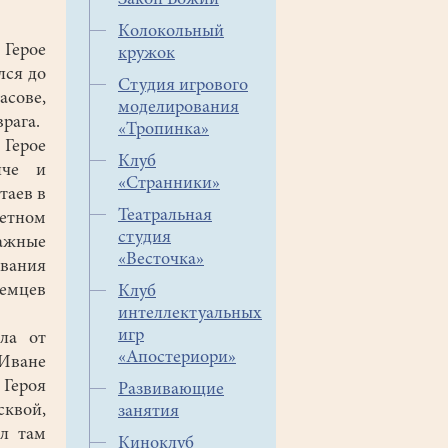
Закон Божий
Колокольный
 Герое
кружок
лся до
Студия игрового
асове,
моделирования
рага.
«Тропинка»
Герое
Клуб
иче и
«Странники»
таев в
Театральная
ретном
студия
ажные
«Весточка»
звания
немцев
Клуб
интеллектуальных
игр
ла от
«Апостериори»
Иване
Героя
Развивающие
сквой,
занятия
ал там
Киноклуб