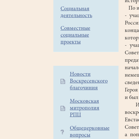
истор
По ит
Социальная
деятельность
- уча
Росси
Совместные
конца
социальные
котор
проекты
- уч
Сове
преда
начал
Дополнительное
Новости
неме
Воскресенского
меню
сведе
благочиния
1
Героя
и был
Московская
Инте
митрополия
воск
РПЦ
Евст
Совет
Общецерковные
а поп
вопросы