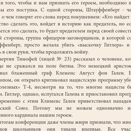
я того, чтобы и нам признать его героем, необходимо 
ы его поступка. С одной стороны, Штауффенберг - ч
, о чем говорят его слова перед покушением: «Кто найдет 
тво сделать это, войдет в историю как предатель, но е
ется это сделать, то будет предателем перед своей совест
й стороны, группа офицеров-заговорщиков, в которой с
фенберг, просто желала убить «выскочку Гитлера» и
ь в свои руки, чтобы продолжить войну.
гин Тимофей (лицей № 23) рассказал о человеке, к
е не сражался на поле битвы. Это немецкий аристо
инал блаженный граф Клеменс Август фон Гален. Б
опом, он открыто критиковал нацистскую программу уб
олезных» Т-4, несмотря на то, что многие нацисты 
и. Гитлер, однако, испугался Галена и приостановил прог
ременно с этим Клименс Гален приветствовал нападе
тский Союз. Потому мы не можем однозначно на
нного кардинала нашим героем.
огам конференции даже члены жюри признали, что мно
адов школьников они узнали впервые. Все учас