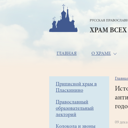
Перейти
к
основному
РУССКАЯ ПРАВОСЛАВН
содержанию
ХРАМ ВСЕХ
Основная
ГЛАВНАЯ
О ХРАМЕ
навигация
Главна
Стр
Боковое
Приписной храм в
нав
Ист
Пласкинино
меню
анти
Православный
годо
образовательный
лекторий
09 дек
Колокола и звоны