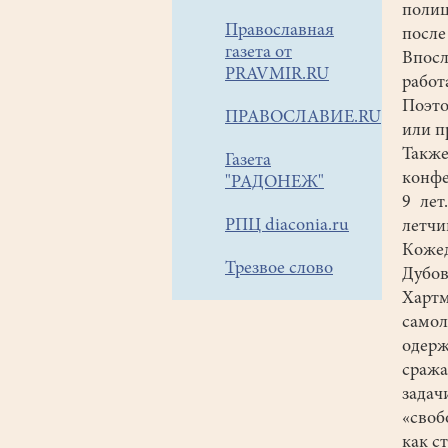
полиц
Православная
посл
газета от
Впосл
PRAVMIR.RU
рабо
Поэто
ПРАВОСЛАВИЕ.RU
или п
Такж
Газета
конфе
"РАДОНЕЖ"
9 лет
РПЦ diaconia.ru
летчи
Коже
Трезвое слово
Дубо
Харт
самол
одер
сраж
задач
«своб
как с