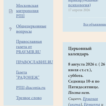
юриспруденция,
психология)
Московская
17 апреля 2026
митрополия
РПЦ
Все объявлени
Общецерковные
вопросы
Православная
газета от
Церковный
PRAVMIR.RU
календарь
ПРАВОСЛАВИЕ.RU
8 августа 2026 г. ( 26
июля ст.ст.),
Газета
суббота.
"РАДОНЕЖ"
Седмица 10-я по
Пятидесятнице.
РПЦ diaconia.ru
Поста нет.
Трезвое слово
Сщмчч.
Ермолая
(
икона
),
Ермиппа
и