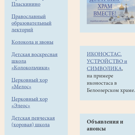
навигации
Галереи
Пласкинино
меню
Фото-
Православный
галереи
образовательный
лекторий
2009
Лития
Колокола и звоны
у
ИКОНОСТАС.
Детская воскресная
стелы
школа
УСТРОЙСТВО и
«Колокольчики»
08.05.
СИМВОЛИКА
,
на примере
Церковный хор
иконостаса в
«Мелос»
Белоозерском храме
Церковный хор
«Элеос»
Детская певческая
Объявления и
(хоровая) школа
анонсы