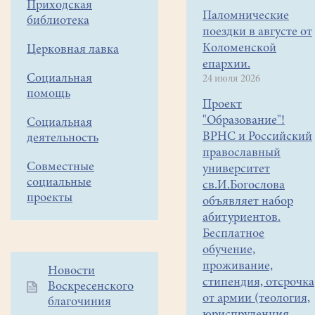
Приходская
Паломнические
библиотека
поездки в августе от
Коломенской
Церковная лавка
епархии.
Социальная
24 июля 2026
помощь
Проект
"Образование"!
Социальная
ВРНС и Российский
деятельность
православный
Совместные
университет
социальные
св.И.Богослова
проекты
объявляет набор
абитуриентов.
Бесплатное
обучение,
проживание,
Дополнительное
Новости
стипендия, отсрочка
Воскресенского
меню
от армии (теология,
благочиния
1