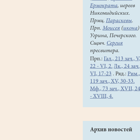
Ермократа
, иереев
Никомидийских.
Прмц.
Параскевы
.
Прп.
Моисея
(
икона
)
Угрина, Печерского.
Сщмч.
Сергия
пресвитера.
Прп.:
Гал., 213 зач., V
22 - VI, 2.
Лк., 24 зач.
VI, 17-23
. Ряд.:
Рим.,
119 зач., XV, 30-33.
Мф., 73 зач., XVII, 2
- XVIII, 4.
Архив новостей