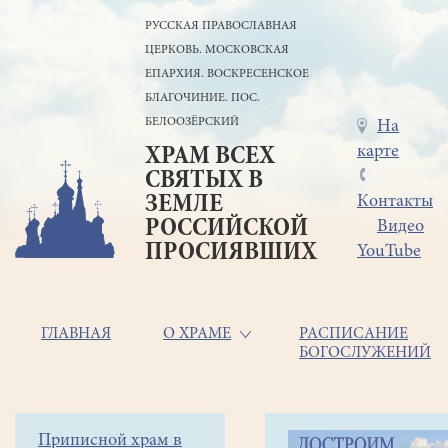
Перейти
РУССКАЯ ПРАВОСЛАВНАЯ
к
ЦЕРКОВЬ. МОСКОВСКАЯ
основному
содержанию
ЕПАРХИЯ. ВОСКРЕСЕНСКОЕ
БЛАГОЧИНИЕ. ПОС.
БЕЛООЗЁРСКИЙ
Меню
На
карте
ХРАМ ВСЕХ
в
СВЯТЫХ В
шапке
ЗЕМЛЕ
Контакты
РОССИЙСКОЙ
Видео
ПРОСИЯВШИХ
YouTube
Основная
ГЛАВНАЯ
О ХРАМЕ
РАСПИСАНИЕ
БОГОСЛУЖЕНИЙ
навигация
Главная
Строка
Боковое
Приписной храм в