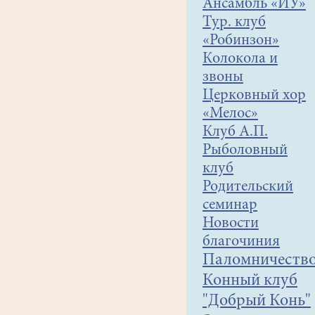
Ансамбль «ЙУ»
Тур. клуб
«Робинзон»
Колокола и
звоны
Церковный хор
«Мелос»
Клуб А.П.
Рыболовный
клуб
Родительский
семинар
Новости
благочиния
Паломничеств
Конный клуб
"Добрый Конь"