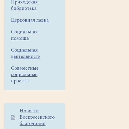
озеро"
Приходская
провёл
библиотека
очередную
Церковная лавка
выездную
рыбалку
Социальная
с
помощь
детьми
детской
Социальная
воскресной
деятельность
школы
Совместные
нашего
социальные
храма.
проекты
На
небольшой
подмосковной
Дополнительное
Новости
речке
Воскресенского
меню
около
благочиния
1
села