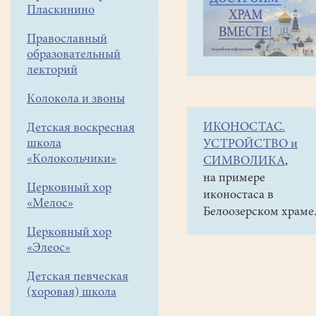
навигации
Наши
Пласкинино
меню
новости
Православный
Рыбалка
образовательный
с
лекторий
детьми
Колокола и звоны
на
ИКОНОСТАС.
Детская воскресная
мормышку
школа
УСТРОЙСТВО и
«Колокольчики»
СИМВОЛИКА
,
15
на примере
марта
Церковный хор
иконостаса в
2018
«Мелос»
Белоозерском храме
Церковный хор
8
«Элеос»
Марта
рыболовный
Детская певческая
клуб
(хоровая) школа
"Белое