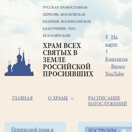
Перейти
РУССКАЯ ПРАВОСЛАВНАЯ
к
ЦЕРКОВЬ. МОСКОВСКАЯ
основному
содержанию
ЕПАРХИЯ. ВОСКРЕСЕНСКОЕ
БЛАГОЧИНИЕ. ПОС.
БЕЛООЗЁРСКИЙ
Меню
На
карте
ХРАМ ВСЕХ
в
СВЯТЫХ В
шапке
ЗЕМЛЕ
Контакты
РОССИЙСКОЙ
Видео
ПРОСИЯВШИХ
YouTube
Основная
ГЛАВНАЯ
О ХРАМЕ
РАСПИСАНИЕ
БОГОСЛУЖЕНИЙ
навигация
Главная
Строка
Боковое
Приписной храм в