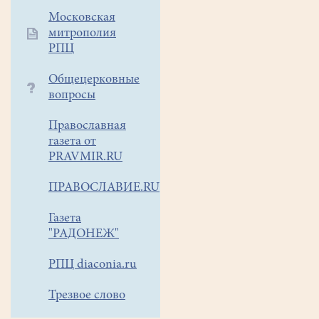
Марчуги
Московская
Воскресенского
митрополия
района
РПЦ
ловили
на
Общецерковные
мормышку
вопросы
со
Православная
льда.
газета от
PRAVMIR.RU
Погода
выдалась
ПРАВОСЛАВИЕ.RU
по-
настоящему
Газета
весенняя,
"РАДОНЕЖ"
да
и
РПЦ diaconia.ru
рыба
Трезвое слово
радовала
ребятишек