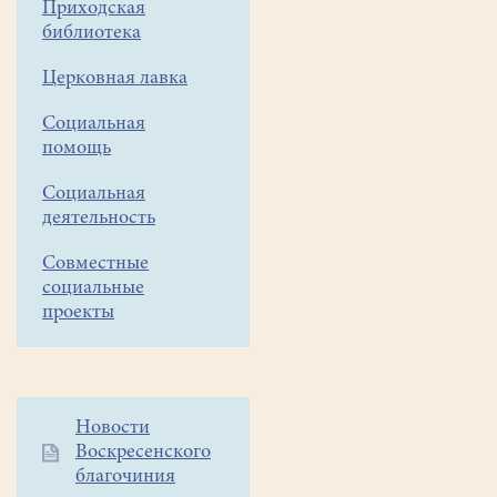
(
неделя
Приходская
–
библиотека
древнерусское
Церковная лавка
названия
воскресенья
)
Социальная
и
помощь
седмицы
(церковнославянское
Социальная
название
деятельность
недели,
Совместные
семидневного
социальные
календарного
проекты
цикла).
Чтобы
помочь
верующим
Дополнительное
Новости
подготовиться
Воскресенского
меню
к
благочиния
1
предстоящему