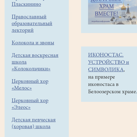
навигации
Наши
Пласкинино
меню
новости
Православный
Подготовительные
образовательный
седмицы
лекторий
перед
Колокола и звоны
Великим
ИКОНОСТАС.
Детская воскресная
постом
школа
УСТРОЙСТВО и
«Колокольчики»
СИМВОЛИКА
,
01
на примере
февраля
Церковный хор
иконостаса в
2026
«Мелос»
Белоозерском храме
Церковный хор
Великий
«Элеос»
пост
предваряют
Детская певческая
подготовительные
(хоровая) школа
недели