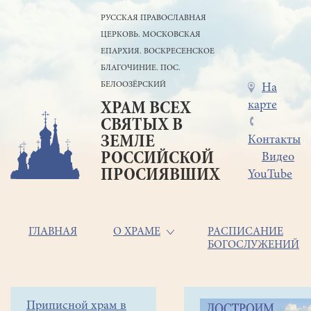
Перейти
РУССКАЯ ПРАВОСЛАВНАЯ
к
ЦЕРКОВЬ. МОСКОВСКАЯ
основному
содержанию
ЕПАРХИЯ. ВОСКРЕСЕНСКОЕ
БЛАГОЧИНИЕ. ПОС.
БЕЛООЗЁРСКИЙ
Меню
На
карте
ХРАМ ВСЕХ
в
СВЯТЫХ В
шапке
ЗЕМЛЕ
Контакты
РОССИЙСКОЙ
Видео
ПРОСИЯВШИХ
YouTube
Основная
ГЛАВНАЯ
О ХРАМЕ
РАСПИСАНИЕ
БОГОСЛУЖЕНИЙ
навигация
Главная
Строка
Боковое
Приписной храм в