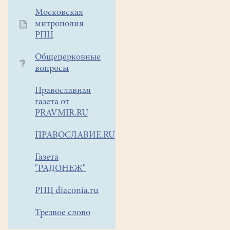
испытанию,
Московская
Церковью
митрополия
установлены
РПЦ
четыре
подготовительных
Общецерковные
Недели
вопросы
(или
Православная
четыре
газета от
воскресенья),
PRAVMIR.RU
каждая
из
ПРАВОСЛАВИЕ.RU
которых
имеет
Газета
свое
"РАДОНЕЖ"
название,
и
три
РПЦ diaconia.ru
подготовительные
Трезвое слово
седмицы
к
Великому