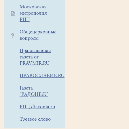
Российской
Московская
просиявших
митрополия
РПЦ
приняли
участие трое
Общецерковные
ребят:
вопросы
Влад,
Василий
Православная
и
газета от
Илья
PRAVMIR.RU
во
главе
ПРАВОСЛАВИЕ.RU
с
Газета
их
"РАДОНЕЖ"
преподавателем
Андреем Новоселовым.
РПЦ diaconia.ru
Колокольный
Трезвое слово
звон