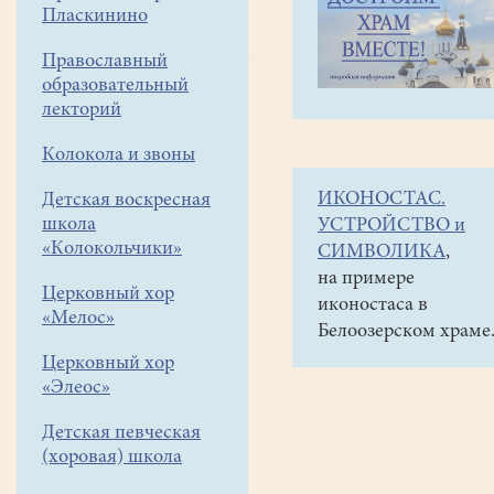
навигации
Наши
Пласкинино
меню
новости
Православный
Фестиваль
образовательный
юных
лекторий
звонарей
Колокола и звоны
30
ИКОНОСТАС.
Детская воскресная
августа
школа
УСТРОЙСТВО и
2025
«Колокольчики»
СИМВОЛИКА
,
на примере
Церковный хор
30
иконостаса в
«Мелос»
августа
Белоозерском храме
в
Церковный хор
Смоленской
«Элеос»
области,
д.
Детская певческая
Аржаники
(хоровая) школа
Гагаринского