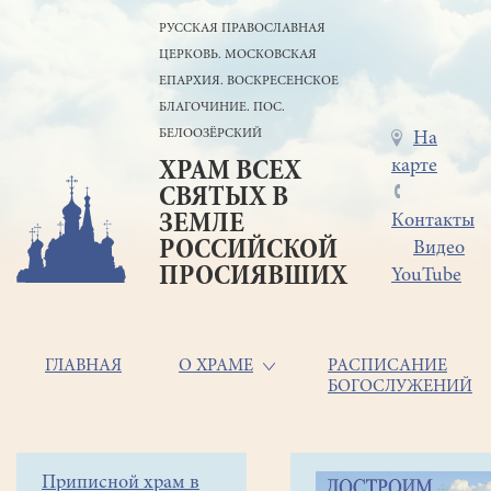
Перейти
РУССКАЯ ПРАВОСЛАВНАЯ
к
ЦЕРКОВЬ. МОСКОВСКАЯ
основному
содержанию
ЕПАРХИЯ. ВОСКРЕСЕНСКОЕ
БЛАГОЧИНИЕ. ПОС.
БЕЛООЗЁРСКИЙ
Меню
На
карте
ХРАМ ВСЕХ
в
СВЯТЫХ В
шапке
ЗЕМЛЕ
Контакты
РОССИЙСКОЙ
Видео
ПРОСИЯВШИХ
YouTube
Основная
ГЛАВНАЯ
О ХРАМЕ
РАСПИСАНИЕ
БОГОСЛУЖЕНИЙ
навигация
Главная
Строка
Боковое
Приписной храм в