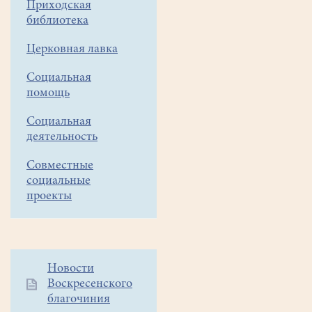
Приходская
района,
библиотека
состоялся
международный
Церковная лавка
ежегодный
фестиваль юных
Социальная
звонарей
помощь
в
Социальная
«НаZаречье»
деятельность
АЛЕКСАНДРОВСКИЙ
ПЕРЕЗВОН. В
Совместные
категории
социальные
10-
проекты
12
лет
от храма
Всех
Дополнительное
Новости
святых
Воскресенского
меню
в
благочиния
1
земле