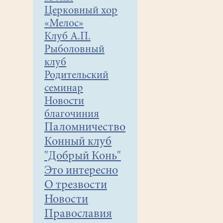
Церковный хор
«Мелос»
Клуб А.П.
Рыболовный
клуб
Родительский
семинар
Новости
благочиния
Паломничество
Конный клуб
"Добрый Конь"
Это интересно
О трезвости
Новости
Православия