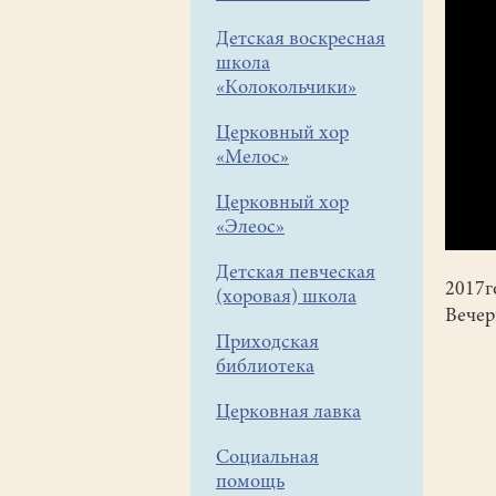
Детская воскресная
школа
«Колокольчики»
Церковный хор
«Мелос»
Церковный хор
«Элеос»
Детская певческая
2017г
(хоровая) школа
Вечер
Приходская
библиотека
Церковная лавка
Социальная
помощь