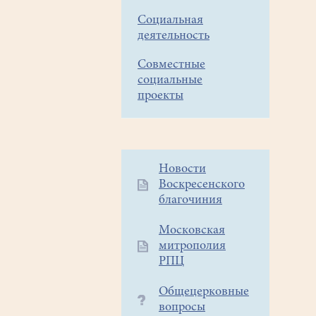
Социальная
деятельность
Совместные
социальные
проекты
Дополнительное
Новости
Воскресенского
меню
благочиния
1
Московская
митрополия
РПЦ
Общецерковные
вопросы