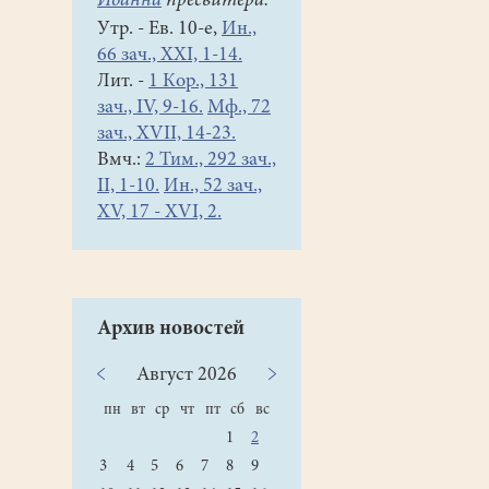
Иоанна
пресвитера.
Утр. - Ев. 10-е,
Ин.,
66 зач., XXI, 1-14.
Лит. -
1 Кор., 131
зач., IV, 9-16.
Мф., 72
зач., XVII, 14-23.
Вмч.:
2 Тим., 292 зач.,
II, 1-10.
Ин., 52 зач.,
XV, 17 - XVI, 2.
Архив новостей
Август
2026
пн
вт
ср
чт
пт
сб
вс
1
2
3
4
5
6
7
8
9