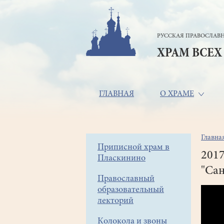
Перейти
к
основному
РУССКАЯ ПРАВОСЛАВН
содержанию
ХРАМ ВСЕХ
Основная
ГЛАВНАЯ
О ХРАМЕ
навигация
Главна
Стр
Боковое
Приписной храм в
нав
2017
Пласкинино
меню
"Сан
Православный
образовательный
лекторий
Колокола и звоны