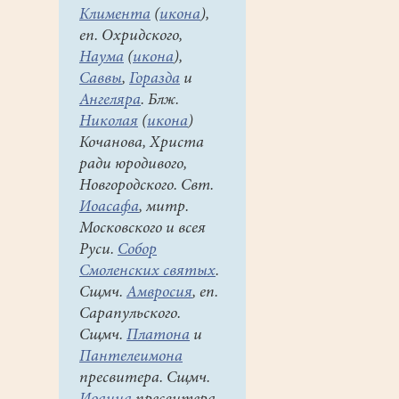
Климента
(
икона
),
еп. Охридского,
Наума
(
икона
),
Саввы
,
Горазда
и
Ангеляра
. Блж.
Николая
(
икона
)
Кочанова, Христа
ради юродивого,
Новгородского. Свт.
Иоасафа
, митр.
Московского и всея
Руси.
Собор
Смоленских святых
.
Сщмч.
Амвросия
, еп.
Сарапульского.
Сщмч.
Платона
и
Пантелеимона
пресвитера. Сщмч.