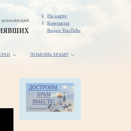
Меню
На карте
. БЕЛООЗЁРСКИЙ
Контакты
в
СИЯВШИХ
Видео YouTube
шапке
ЕРЕИ
ПОМОЩЬ ХРАМУ