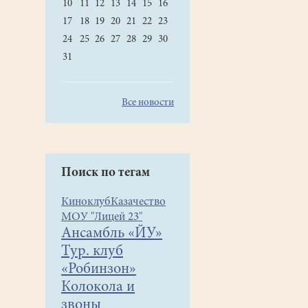
10
11
12
13
14
15
16
17
18
19
20
21
22
23
24
25
26
27
28
29
30
31
Все новости
Поиск по тегам
Киноклуб
Казачество
МОУ "Лицей 23"
Ансамбль «ЙУ»
Тур. клуб
«Робинзон»
Колокола и
звоны