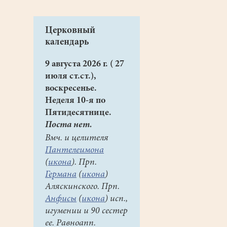
Церковный
календарь
9 августа 2026 г. ( 27
июля ст.ст.),
воскресенье.
Неделя 10-я по
Пятидесятнице.
Поста нет.
Вмч. и целителя
Пантелеимона
(
икона
). Прп.
Германа
(
икона
)
Аляскинского. Прп.
Анфисы
(
икона
) исп.,
игумении и 90 сестер
ее. Равноапп.