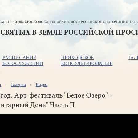
АЯ ЦЕРКОВЬ. МОСКОВСКАЯ ЕПАРХИЯ. ВОСКРЕСЕНСКОЕ БЛАГОЧИНИЕ. ПОС
 СВЯТЫХ В ЗЕМЛЕ РОССИЙСКОЙ ПРО
РАСПИСАНИЕ
ПРИХОДСКОЕ
ГАЛ
БОГОСЛУЖЕНИЙ
КОНСУЛЬТИРОВАНИЕ
я
Галереи
Видео
ока
игации
год. Арт-фестиваль "Белое Озеро" -
итарный День" Часть II