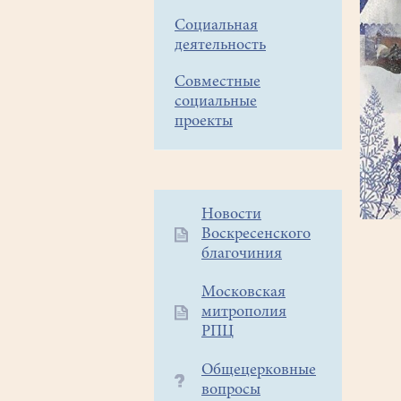
Социальная
деятельность
Совместные
социальные
проекты
Дополнительное
Новости
Воскресенского
меню
благочиния
1
Московская
митрополия
РПЦ
Общецерковные
вопросы