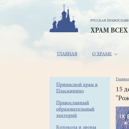
Перейти
к
основному
РУССКАЯ ПРАВОСЛАВН
содержанию
ХРАМ ВСЕХ
Основная
ГЛАВНАЯ
О ХРАМЕ
навигация
Главна
Стр
Боковое
Приписной храм в
нав
15 д
Пласкинино
меню
"Рож
Православный
образовательный
лекторий
Колокола и звоны