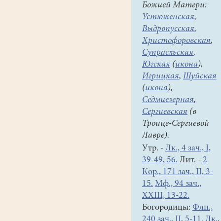
Божией Матери:
в
Устюженская
,
нашей
Выдропусская
,
"Азбуке"
Христофоровская
,
так
Супрасльская
,
много
Югская
(
икона
),
музыки,
Игрицкая
,
Шуйская
ярких,
(
икона
),
образных
Седмиезерная
,
рисунков,
Сергиевская
(в
добрых,
Троице-Сергиевой
святых
Лавре).
слов
и
Утр. -
Лк., 4 зач., I,
молитв.
39-49, 56.
Лит. -
2
Кор., 171 зач., II, 3-
«Глаголь»,
15.
Мф., 94 зач.,
«добро»,
XXIII, 13-22.
«зело»,
Богородицы:
Флп.,
«покой»,
240 зач., II, 5-11.
Лк.,