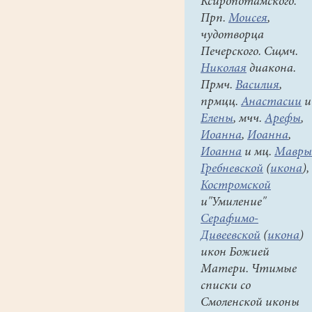
Ксиропотамского.
экзамены.
Прп.
Моисея
,
Взрослые
чудотворца
и
Печерского. Сщмч.
дети,
Николая
диакона.
трудившиеся
Прмч.
Василия
,
над
прмцц.
Анастасии
и
этим
Елены
, мчч.
Арефы
,
мультфильмом,
Иоанна
,
Иоанна
,
постарались
Иоанна
и мц.
Мавры
сделать
Гребневской
(
икона
),
его
Костромской
таким,
и"Умиление"
чтобы
Серафимо-
даже
Дивеевской
(
икона
)
самым
икон Божией
маленьким
Матери. Чтимые
было
списки со
интересно.
Смоленской иконы
Поэтому