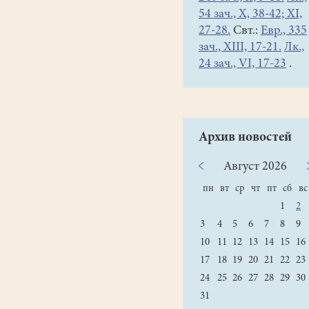
«ижица»…
54 зач., X, 38-42; XI,
Какие
27-28.
Свт.:
Евр., 335
чудные
зач., XIII, 17-21.
Лк.,
имена
24 зач., VI, 17-23
.
носят
буквы
алфавита,
составленного
Архив новостей
святыми
Кириллом
Август
2026
и
пн
вт
ср
чт
пт
сб
вс
Мефодием!
1
2
И
3
4
5
6
7
8
9
немудрено,
10
11
12
13
14
15
16
ведь
17
18
19
20
21
22
23
церковнославянский
язык
24
25
26
27
28
29
30
создавался,
31