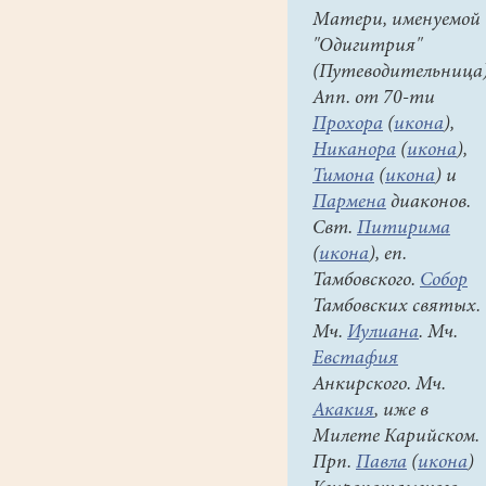
Матери, именуемой
которую
"Одигитрия"
Вы
(Путеводительница)
держите
Апп. от 70-ти
в
Прохора
(
икона
),
руках,
Никанора
(
икона
),
послужит
Тимона
(
икона
) и
всей
Пармена
диаконов.
Вашей
Свт.
Питирима
семье!
(
икона
), еп.
И
Тамбовского.
Собор
совсем
Тамбовских святых.
не
Мч.
Иулиана
. Мч.
придется
Евстафия
зубрить
Анкирского. Мч.
скучные
Акакия
, иже в
уроки
Милете Карийском.
или
Прп.
Павла
(
икона
)
сдавать