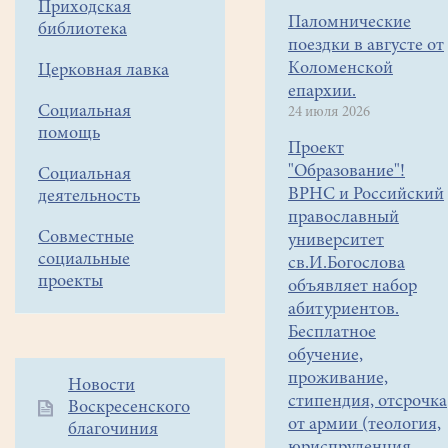
Иоанна
Приходская
Паломнические
Воина
библиотека
поездки в августе от
Продолжительность:
Коломенской
Церковная лавка
37:11
епархии.
Режиссеры:
Социальная
24 июля 2026
Ирина
помощь
Кодюкова,
Проект
"Образование"!
Елена
Социальная
ВРНС и Российский
деятельность
Борушко
православный
Совместные
университет
Описание:
социальные
св.И.Богослова
Мультфильм
проекты
объявляет набор
в
абитуриентов.
доходчивой
Бесплатное
форме
обучение,
расскажет
проживание,
Дополнительное
Новости
об
стипендия, отсрочка
Воскресенского
меню
Азбуке
от армии (теология,
благочиния
1
церковнославянской.