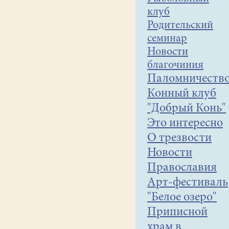
эта
клуб
необычная,
Родительский
живая
семинар
«Азбука»
Новости
поможет
благочиния
вам
Паломничеств
учить
язык
Конный клуб
церковный
"Добрый Конь"
с
Это интересно
радостью
О трезвости
и
Новости
благоговением!
Православия
Арт-фестиваль
"Белое озеро"
Приписной
храм в