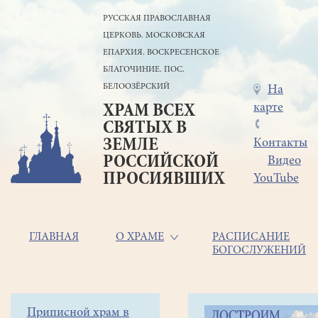
Перейти
РУССКАЯ ПРАВОСЛАВНАЯ
к
ЦЕРКОВЬ. МОСКОВСКАЯ
основному
содержанию
ЕПАРХИЯ. ВОСКРЕСЕНСКОЕ
БЛАГОЧИНИЕ. ПОС.
БЕЛООЗЁРСКИЙ
Меню
На
карте
ХРАМ ВСЕХ
в
СВЯТЫХ В
шапке
ЗЕМЛЕ
Контакты
РОССИЙСКОЙ
Видео
ПРОСИЯВШИХ
YouTube
Основная
ГЛАВНАЯ
О ХРАМЕ
РАСПИСАНИЕ
БОГОСЛУЖЕНИЙ
навигация
Главная
Строка
Боковое
Приписной храм в