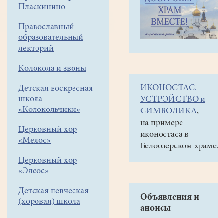
навигации
Галереи
Пласкинино
меню
Видео
Православный
образовательный
Азбука
лекторий
церковнославянска
Колокола и звоны
Год
ИКОНОСТАС.
Детская воскресная
выпуска:
школа
УСТРОЙСТВО и
2011
«Колокольчики»
СИМВОЛИКА
,
Жанр:
на примере
Анимация
Церковный хор
иконостаса в
Студия,
«Мелос»
Белоозерском храме
страна:
Церковный хор
Белоруссия,
«Элеос»
Студия
во
Детская певческая
имя
Объявления и
(хоровая) школа
анонсы
святого