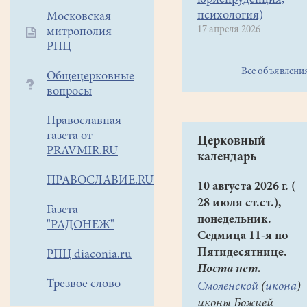
юриспруденция,
Ваши
психология)
Московская
дети
17 апреля 2026
митрополия
умеют
РПЦ
читать
Все объявлени
по-
Общецерковные
церковнославянски?
вопросы
А
Православная
Вы,
газета от
дорогие
Церковный
PRAVMIR.RU
родители?
календарь
А
ПРАВОСЛАВИЕ.RU
10 августа 2026 г. (
есть
28 июля ст.ст.),
ли
Газета
понедельник.
желание
"РАДОНЕЖ"
Седмица 11-я по
научиться?
Пятидесятнице.
РПЦ diaconia.ru
Если
Поста нет.
да,
Трезвое слово
Смоленской
(
икона
)
то
иконы Божией
"Азбука",