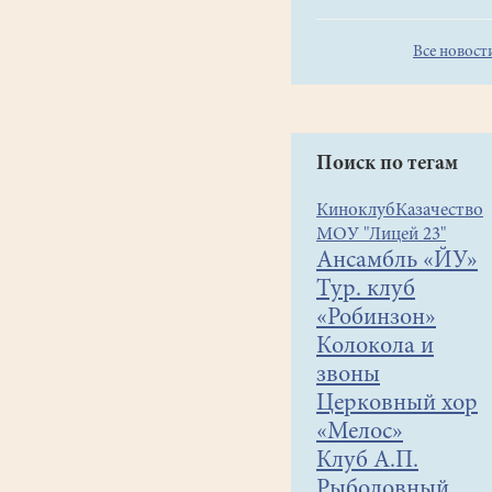
чтобы
донести
Все новост
нам,
славянам,
высокий
смысл
Слова
Поиск по тегам
Божьего,
Киноклуб
Казачество
чтобы
МОУ "Лицей 23"
помочь
Ансамбль «ЙУ»
увидеть
Тур. клуб
невидимое
«Робинзон»
и
Колокола и
познать
звоны
непознанное.
Так
Церковный хор
пусть
«Мелос»
же
Клуб А.П.
и
Рыболовный