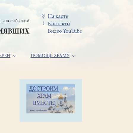
Меню
На карте
. БЕЛООЗЁРСКИЙ
Контакты
в
СИЯВШИХ
Видео YouTube
шапке
ЕРЕИ
ПОМОЩЬ ХРАМУ