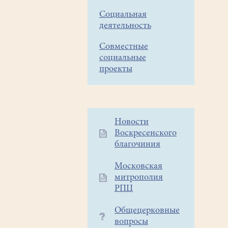
Социальная
деятельность
Совместные
социальные
проекты
Дополнительное
Новости
Воскресенского
меню
благочиния
1
Московская
митрополия
РПЦ
Общецерковные
вопросы