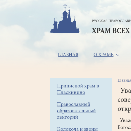
Перейти
к
основному
РУССКАЯ ПРАВОСЛАВН
содержанию
ХРАМ ВСЕХ
Основная
ГЛАВНАЯ
О ХРАМЕ
навигация
Главна
Стр
Боковое
Приписной храм в
нав
Ува
Пласкинино
меню
сове
Православный
откр
образовательный
лекторий
Уваж
Богос
Колокола и звоны