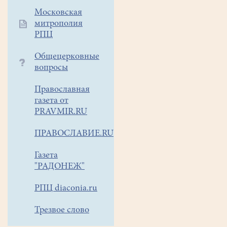
Московская
митрополия
РПЦ
Общецерковные
вопросы
Православная
газета от
PRAVMIR.RU
ПРАВОСЛАВИЕ.RU
Газета
"РАДОНЕЖ"
РПЦ diaconia.ru
Трезвое слово