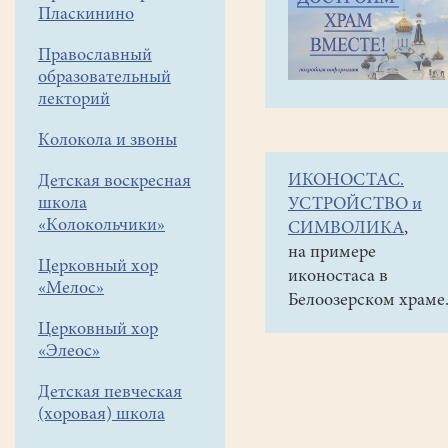
навигации
Объявления
Пласкинино
меню
и анонсы
Православный
Спасибо
образовательный
всем,
лекторий
кто
Колокола и звоны
принял
ИКОНОСТАС.
Детская воскресная
участие
школа
УСТРОЙСТВО и
в
«Колокольчики»
СИМВОЛИКА
,
субботнике!!
на примере
Церковный хор
иконостаса в
«Мелос»
Белоозерском храме
Церковный хор
«Элеос»
Детская певческая
(хоровая) школа