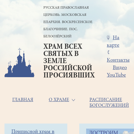
Перейти
РУССКАЯ ПРАВОСЛАВНАЯ
к
ЦЕРКОВЬ. МОСКОВСКАЯ
основному
содержанию
ЕПАРХИЯ. ВОСКРЕСЕНСКОЕ
БЛАГОЧИНИЕ. ПОС.
БЕЛООЗЁРСКИЙ
Меню
На
карте
ХРАМ ВСЕХ
в
СВЯТЫХ В
шапке
ЗЕМЛЕ
Контакты
РОССИЙСКОЙ
Видео
ПРОСИЯВШИХ
YouTube
Основная
ГЛАВНАЯ
О ХРАМЕ
РАСПИСАНИЕ
БОГОСЛУЖЕНИЙ
навигация
Главная
Строка
Боковое
Приписной храм в