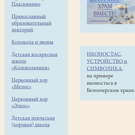
навигации
Объявления
Пласкинино
меню
и анонсы
Православный
Расписание
образовательный
Белоозерских
лекторий
Муниципальных
Колокола и звоны
Рождественских
ИКОНОСТАС.
Детская воскресная
чтений.
школа
УСТРОЙСТВО и
«Колокольчики»
СИМВОЛИКА
,
на примере
Церковный хор
иконостаса в
«Мелос»
Белоозерском храме
Церковный хор
«Элеос»
Детская певческая
(хоровая) школа