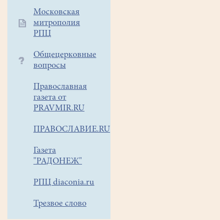
Московская
митрополия
РПЦ
Общецерковные
вопросы
Православная
газета от
PRAVMIR.RU
ПРАВОСЛАВИЕ.RU
Газета
"РАДОНЕЖ"
РПЦ diaconia.ru
Трезвое слово