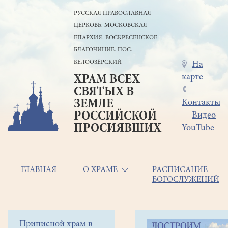
Перейти
РУССКАЯ ПРАВОСЛАВНАЯ
к
ЦЕРКОВЬ. МОСКОВСКАЯ
основному
содержанию
ЕПАРХИЯ. ВОСКРЕСЕНСКОЕ
БЛАГОЧИНИЕ. ПОС.
БЕЛООЗЁРСКИЙ
Меню
На
карте
ХРАМ ВСЕХ
в
СВЯТЫХ В
шапке
ЗЕМЛЕ
Контакты
РОССИЙСКОЙ
Видео
ПРОСИЯВШИХ
YouTube
Основная
ГЛАВНАЯ
О ХРАМЕ
РАСПИСАНИЕ
БОГОСЛУЖЕНИЙ
навигация
Главная
Строка
Боковое
Приписной храм в