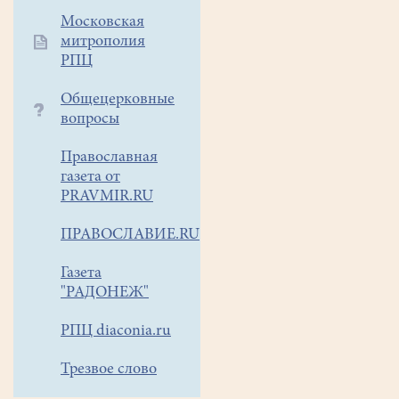
Московская
митрополия
РПЦ
Общецерковные
вопросы
Православная
газета от
PRAVMIR.RU
ПРАВОСЛАВИЕ.RU
Газета
"РАДОНЕЖ"
РПЦ diaconia.ru
Трезвое слово