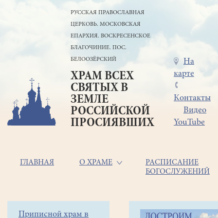
Перейти
РУССКАЯ ПРАВОСЛАВНАЯ
к
ЦЕРКОВЬ. МОСКОВСКАЯ
основному
содержанию
ЕПАРХИЯ. ВОСКРЕСЕНСКОЕ
БЛАГОЧИНИЕ. ПОС.
БЕЛООЗЁРСКИЙ
Меню
На
карте
ХРАМ ВСЕХ
в
СВЯТЫХ В
шапке
ЗЕМЛЕ
Контакты
РОССИЙСКОЙ
Видео
ПРОСИЯВШИХ
YouTube
Основная
ГЛАВНАЯ
О ХРАМЕ
РАСПИСАНИЕ
БОГОСЛУЖЕНИЙ
навигация
Главная
Строка
Боковое
Приписной храм в