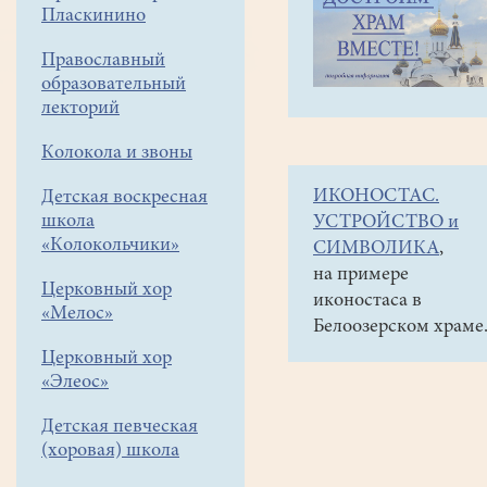
навигации
Объявления
Пласкинино
меню
и анонсы
Православный
Освященные
образовательный
куличи
лекторий
можно
Колокола и звоны
приобрести
ИКОНОСТАС.
Детская воскресная
в
школа
УСТРОЙСТВО и
лавке
«Колокольчики»
СИМВОЛИКА
,
около
на примере
Церковный хор
иконостаса в
храма.
«Мелос»
Белоозерском храме
Лавка
Церковный хор
открыта
«Элеос»
с
Детская певческая
9
(хоровая) школа
час. до