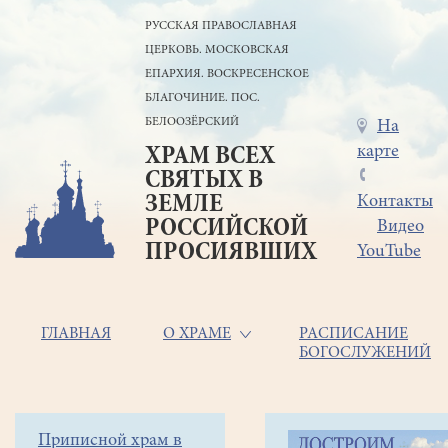
Перейти
РУССКАЯ ПРАВОСЛАВНАЯ
к
ЦЕРКОВЬ. МОСКОВСКАЯ
основному
содержанию
ЕПАРХИЯ. ВОСКРЕСЕНСКОЕ
БЛАГОЧИНИЕ. ПОС.
БЕЛООЗЁРСКИЙ
Меню
На
карте
ХРАМ ВСЕХ
в
СВЯТЫХ В
шапке
ЗЕМЛЕ
Контакты
РОССИЙСКОЙ
Видео
ПРОСИЯВШИХ
YouTube
Основная
ГЛАВНАЯ
О ХРАМЕ
РАСПИСАНИЕ
БОГОСЛУЖЕНИЙ
навигация
Главная
Строка
Боковое
Приписной храм в