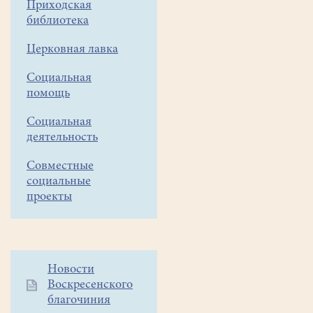
На
Приходская
примере
библиотека
иконостаса
Церковная лавка
в
храме
Социальная
Всех
помощь
святых
в
Социальная
земле
деятельность
Российской
Совместные
просиявших
социальные
города
проекты
Белоозерский.
Дополнительное
Новости
Воскресенского
меню
благочиния
1