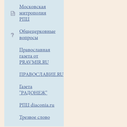
Московская
митрополия
РПЦ
Общецерковные
вопросы
Православная
газета от
PRAVMIR.RU
ПРАВОСЛАВИЕ.RU
Газета
"РАДОНЕЖ"
РПЦ diaconia.ru
Трезвое слово