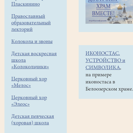
навигации
Объявления
Пласкинино
меню
и анонсы
Православный
Лекция прот.Роман
образовательный
Сыркина
лекторий
«Иконостас.
Колокола и звоны
Устройство
ИКОНОСТАС.
Детская воскресная
и
школа
УСТРОЙСТВО и
символика»
«Колокольчики»
СИМВОЛИКА
,
на примере
Лекция
Церковный хор
иконостаса в
протоиерея
«Мелос»
Белоозерском храме
Романа
Церковный хор
Сыркина
«Элеос»
"Иконостас.
Устройство
Детская певческая
и
(хоровая) школа
символика"
.