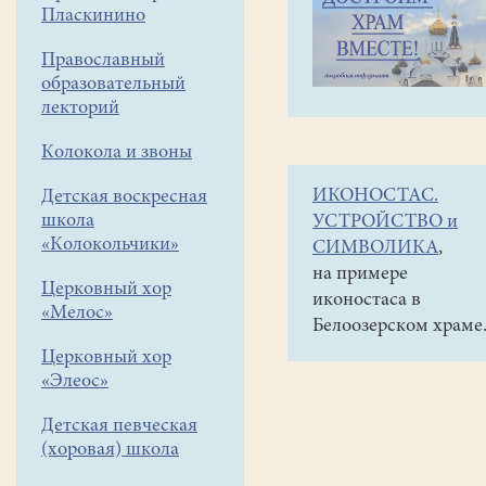
навигации
Объявления
Пласкинино
меню
и анонсы
Православный
Лекция
образовательный
"Клятва
лекторий
Каина"
Колокола и звоны
Г.Данской
ИКОНОСТАС.
Детская воскресная
КМЦ
школа
УСТРОЙСТВО и
"КЛИО"
«Колокольчики»
СИМВОЛИКА
,
24.12.17
на примере
Церковный хор
иконостаса в
в
«Мелос»
Белоозерском храме
19час.
Церковный хор
«Элеос»
Детская певческая
(хоровая) школа