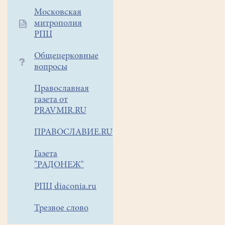
Московская
митрополия
РПЦ
Общецерковные
вопросы
Православная
газета от
PRAVMIR.RU
ПРАВОСЛАВИЕ.RU
Газета
"РАДОНЕЖ"
РПЦ diaconia.ru
Трезвое слово