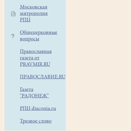
выпекают
Московская
митрополия
пасхальные
РПЦ
куличи.
Общецерковные
вопросы
При
Православная
выпечке
газета от
PRAVMIR.RU
используются
только
ПРАВОСЛАВИЕ.RU
натуральные
продукты:
Газета
мука,
"РАДОНЕЖ"
яйца,
РПЦ diaconia.ru
молоко,
масло
Трезвое слово
сливочное,
изюм,