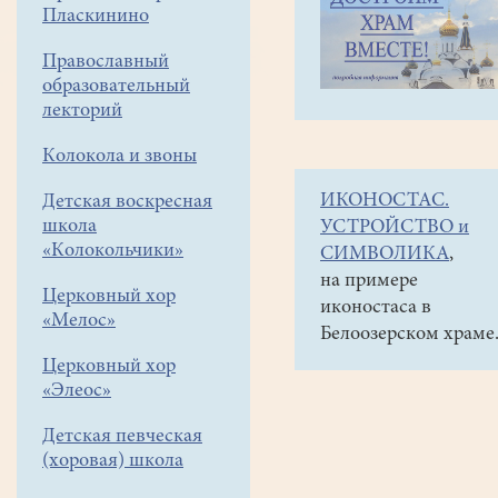
навигации
Объявления
Пласкинино
меню
и анонсы
Православный
Куличи
образовательный
из
лекторий
нашей
Колокола и звоны
пекарни
ИКОНОСТАС.
Детская воскресная
ешё
школа
УСТРОЙСТВО и
можно
«Колокольчики»
СИМВОЛИКА
,
приобрести
на примере
Церковный хор
иконостаса в
в
«Мелос»
Белоозерском храме
лавке
Церковный хор
при
«Элеос»
храме
Детская певческая
начиная
(хоровая) школа
с