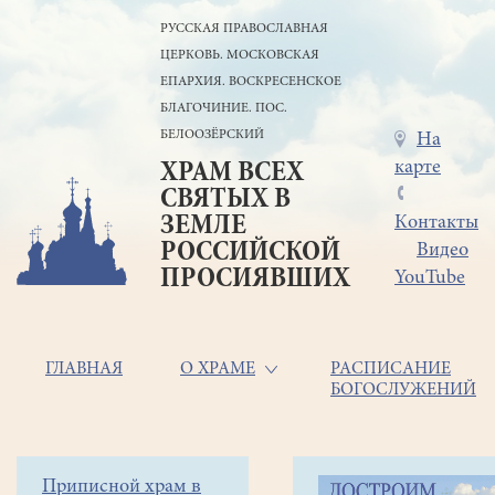
Перейти
РУССКАЯ ПРАВОСЛАВНАЯ
к
ЦЕРКОВЬ. МОСКОВСКАЯ
основному
содержанию
ЕПАРХИЯ. ВОСКРЕСЕНСКОЕ
БЛАГОЧИНИЕ. ПОС.
БЕЛООЗЁРСКИЙ
Меню
На
карте
ХРАМ ВСЕХ
в
СВЯТЫХ В
шапке
ЗЕМЛЕ
Контакты
РОССИЙСКОЙ
Видео
ПРОСИЯВШИХ
YouTube
Основная
ГЛАВНАЯ
О ХРАМЕ
РАСПИСАНИЕ
БОГОСЛУЖЕНИЙ
навигация
Главная
Строка
Боковое
Приписной храм в