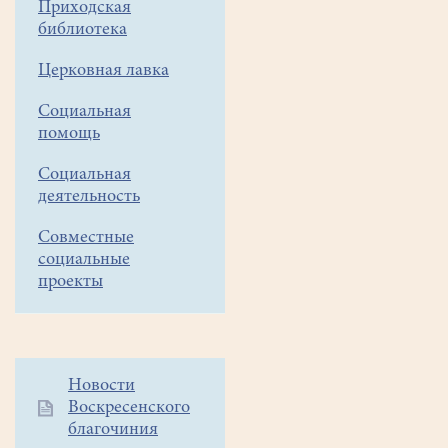
Приходская
Великой
библиотека
среды
Церковная лавка
(28.04.19)
после
Социальная
помощь
вечернего
богослужения.
Социальная
деятельность
Совместные
В
социальные
пекарне
проекты
при
нашем храме
ко
Дополнительное
Новости
дню
Воскресенского
меню
Светлой
благочиния
1
Пасхи