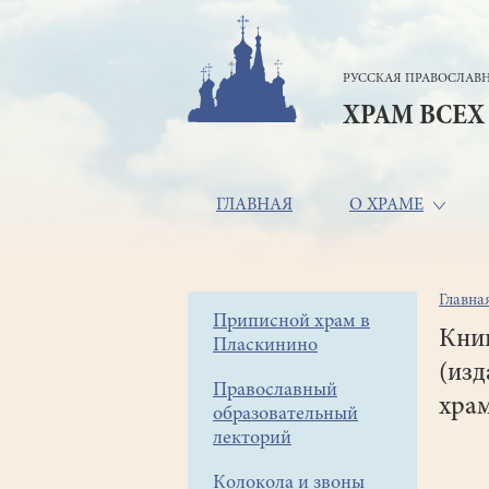
Перейти
к
основному
РУССКАЯ ПРАВОСЛАВН
содержанию
ХРАМ ВСЕХ
Основная
ГЛАВНАЯ
О ХРАМЕ
навигация
Главна
Стр
Боковое
Приписной храм в
нав
Книг
Пласкинино
меню
(изд
Православный
храм
образовательный
лекторий
Колокола и звоны