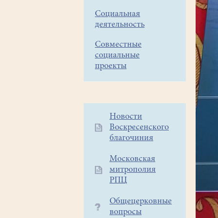
Социальная
деятельность
Совместные
социальные
проекты
Дополнительное
Новости
Воскресенского
меню
благочиния
1
Московская
митрополия
РПЦ
Общецерковные
вопросы