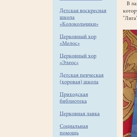
В лав
Детская воскресная
котор
школа
"Лига
«Колокольчики»
Церковный хор
«Мелос»
Церковный хор
«Элеос»
Детская певческая
(хоровая) школа
Приходская
библиотека
Церковная лавка
Социальная
помощь