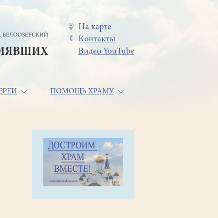
Меню
На карте
. БЕЛООЗЁРСКИЙ
Контакты
в
СИЯВШИХ
Видео YouTube
шапке
ЕРЕИ
ПОМОЩЬ ХРАМУ