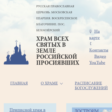
Перейти
РУССКАЯ ПРАВОСЛАВНАЯ
к
ЦЕРКОВЬ. МОСКОВСКАЯ
основному
содержанию
ЕПАРХИЯ. ВОСКРЕСЕНСКОЕ
БЛАГОЧИНИЕ. ПОС.
БЕЛООЗЁРСКИЙ
Меню
На
карте
ХРАМ ВСЕХ
в
СВЯТЫХ В
шапке
ЗЕМЛЕ
Контакты
РОССИЙСКОЙ
Видео
ПРОСИЯВШИХ
YouTube
Основная
ГЛАВНАЯ
О ХРАМЕ
РАСПИСАНИЕ
БОГОСЛУЖЕНИЙ
навигация
Главная
Строка
Боковое
Приписной храм в