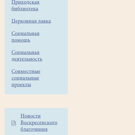
Приходская
на
библиотека
2025-
Церковная лавка
2026
учебный
Социальная
помощь
год.
Социальная
деятельность
Совместные
социальные
проекты
Дополнительное
Новости
Воскресенского
меню
благочиния
1