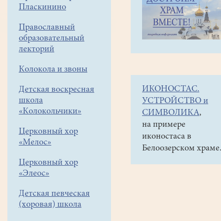
навигации
Объявления
Пласкинино
меню
и анонсы
Православный
До
образовательный
31
лекторий
августа
Колокола и звоны
можно
ИКОНОСТАС.
Детская воскресная
подать
школа
УСТРОЙСТВО и
заявление
«Колокольчики»
СИМВОЛИКА
,
(дистант)
на примере
Церковный хор
иконостаса в
на
«Мелос»
Белоозерском храме
миссионерско-
Церковный хор
катехизаторские
«Элеос»
курсы
Детская певческая
в
(хоровая) школа
г.Коломна