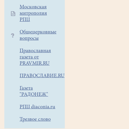
Московская
митрополия
РПЦ
Общецерковные
вопросы
Православная
газета от
PRAVMIR.RU
ПРАВОСЛАВИЕ.RU
Газета
"РАДОНЕЖ"
РПЦ diaconia.ru
Трезвое слово