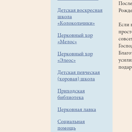
После
Детская воскресная
Рожде
школа
«Колокольчики»
Если 
прост
Церковный хор
совсе
«Мелос»
Госпо
Благо
Церковный хор
усили
«Элеос»
подар
Детская певческая
(хоровая) школа
Приходская
библиотека
Церковная лавка
Социальная
помощь