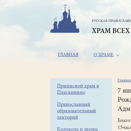
Перейти
к
основному
РУССКАЯ ПРАВОСЛАВН
содержанию
ХРАМ ВСЕХ
Основная
ГЛАВНАЯ
О ХРАМЕ
навигация
Главна
Стр
Боковое
Приписной храм в
нав
7 ян
Пласкинино
меню
Рожд
Православный
Адм
образовательный
лекторий
Благо
15час
Колокола и звоны