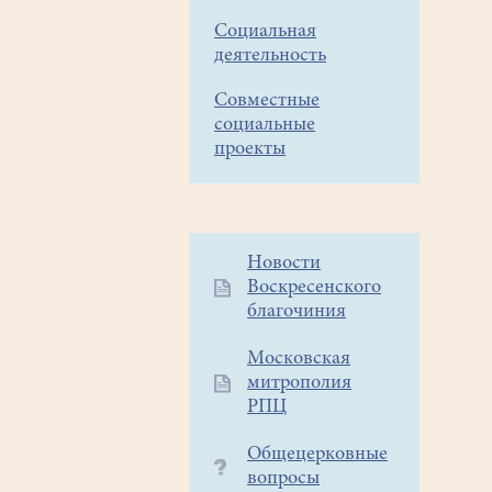
Социальная
деятельность
Совместные
социальные
проекты
Дополнительное
Новости
Воскресенского
меню
благочиния
1
Московская
митрополия
РПЦ
Общецерковные
вопросы