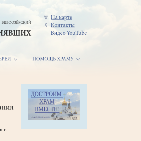
Меню
На карте
. БЕЛООЗЁРСКИЙ
Контакты
в
СИЯВШИХ
Видео YouTube
шапке
ЕРЕИ
ПОМОЩЬ ХРАМУ
ания
я в