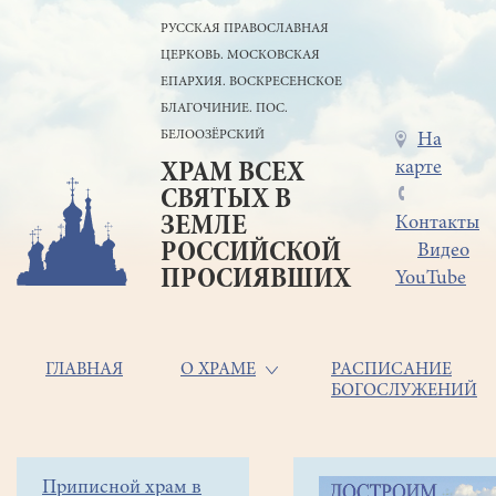
Перейти
РУССКАЯ ПРАВОСЛАВНАЯ
к
ЦЕРКОВЬ. МОСКОВСКАЯ
основному
содержанию
ЕПАРХИЯ. ВОСКРЕСЕНСКОЕ
БЛАГОЧИНИЕ. ПОС.
БЕЛООЗЁРСКИЙ
Меню
На
карте
ХРАМ ВСЕХ
в
СВЯТЫХ В
шапке
ЗЕМЛЕ
Контакты
РОССИЙСКОЙ
Видео
ПРОСИЯВШИХ
YouTube
Основная
ГЛАВНАЯ
О ХРАМЕ
РАСПИСАНИЕ
БОГОСЛУЖЕНИЙ
навигация
Главная
Строка
Боковое
Приписной храм в