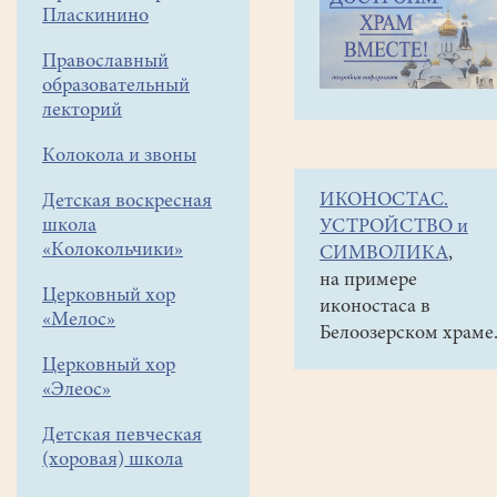
навигации
Объявления
Пласкинино
меню
и анонсы
Православный
6
образовательный
ноября
лекторий
(пятница)
Колокола и звоны
вечерня
ИКОНОСТАС.
Детская воскресная
в
школа
УСТРОЙСТВО и
16-
«Колокольчики»
СИМВОЛИКА
,
00
на примере
Церковный хор
иконостаса в
7ноября
«Мелос»
Белоозерском храме
-
Церковный хор
Литургия.
«Элеос»
Панихида.
Детская певческая
Димитриевская
(хоровая) школа
родительская