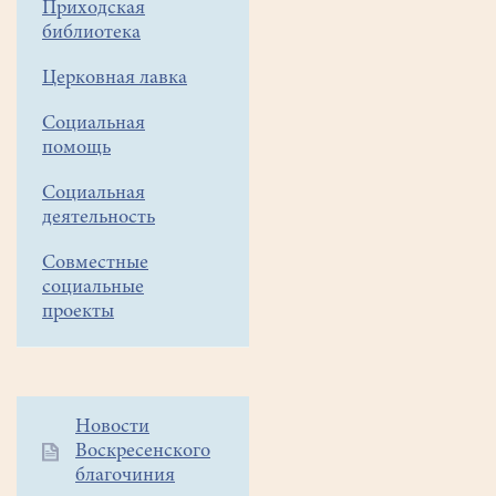
Приходская
суббота.
библиотека
Начало
Церковная лавка
службы
7-
Социальная
помощь
30
Социальная
Уважаемые
деятельность
прихожане!
Совместные
6
социальные
ноября
проекты
(пятница)
вечерня
в
16-
Дополнительное
Новости
00
Воскресенского
меню
7
благочиния
1
ноября