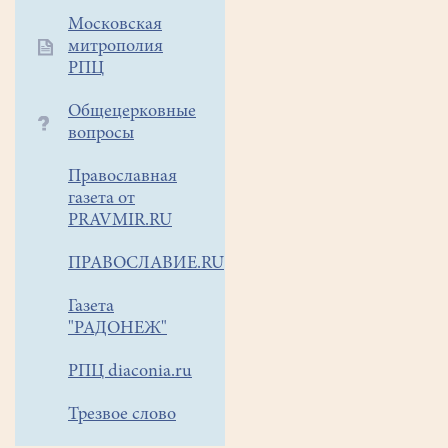
-
Московская
Литургия.
митрополия
РПЦ
Панихида.
Димитриевская
Общецерковные
родительская
вопросы
суббота.
Начало
Православная
Богослужения
газета от
7-
PRAVMIR.RU
30
ПРАВОСЛАВИЕ.RU
Газета
"РАДОНЕЖ"
РПЦ diaconia.ru
Трезвое слово