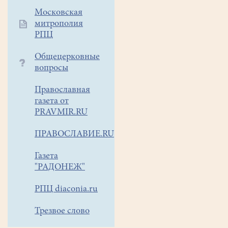
Московская
митрополия
РПЦ
Общецерковные
вопросы
Православная
газета от
PRAVMIR.RU
ПРАВОСЛАВИЕ.RU
Газета
"РАДОНЕЖ"
РПЦ diaconia.ru
Трезвое слово