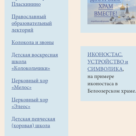
навигации
Объявления
Пласкинино
меню
и анонсы
Православный
24
образовательный
декабря
лекторий
в
Колокола и звоны
11-
ИКОНОСТАС.
Детская воскресная
30
школа
УСТРОЙСТВО и
спектакль
«Колокольчики»
СИМВОЛИКА
,
"Репка"
на примере
Церковный хор
иконостаса в
(притвор
«Мелос»
Белоозерском храме
храма)
Церковный хор
«Элеос»
Детская певческая
(хоровая) школа