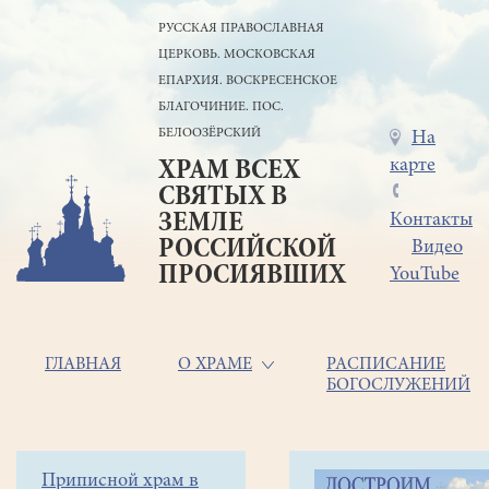
Перейти
РУССКАЯ ПРАВОСЛАВНАЯ
к
ЦЕРКОВЬ. МОСКОВСКАЯ
основному
содержанию
ЕПАРХИЯ. ВОСКРЕСЕНСКОЕ
БЛАГОЧИНИЕ. ПОС.
БЕЛООЗЁРСКИЙ
Меню
На
карте
ХРАМ ВСЕХ
в
СВЯТЫХ В
шапке
ЗЕМЛЕ
Контакты
РОССИЙСКОЙ
Видео
ПРОСИЯВШИХ
YouTube
Основная
ГЛАВНАЯ
О ХРАМЕ
РАСПИСАНИЕ
БОГОСЛУЖЕНИЙ
навигация
Главная
Строка
Боковое
Приписной храм в