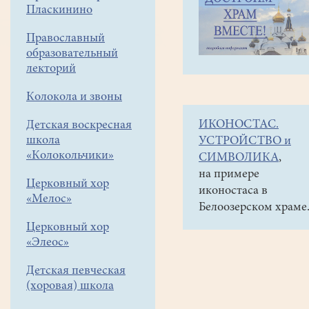
навигации
Объявления
Пласкинино
меню
и анонсы
Православный
11
образовательный
января
лекторий
в
Колокола и звоны
12
ИКОНОСТАС.
Детская воскресная
часов
школа
УСТРОЙСТВО и
детский
«Колокольчики»
СИМВОЛИКА
,
спектакль
на примере
Церковный хор
иконостаса в
"Мамина
«Мелос»
Белоозерском храме
история"
Церковный хор
в
«Элеос»
помещении
Детская певческая
воскресной
(хоровая) школа
школы.