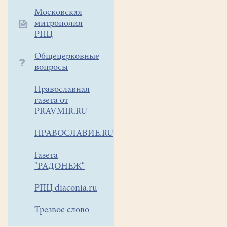
Московская
митрополия
РПЦ
Общецерковные
вопросы
Православная
газета от
PRAVMIR.RU
ПРАВОСЛАВИЕ.RU
Газета
"РАДОНЕЖ"
РПЦ diaconia.ru
Трезвое слово