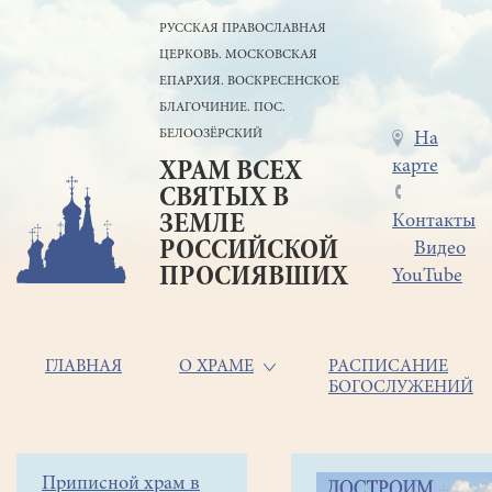
Перейти
РУССКАЯ ПРАВОСЛАВНАЯ
к
ЦЕРКОВЬ. МОСКОВСКАЯ
основному
содержанию
ЕПАРХИЯ. ВОСКРЕСЕНСКОЕ
БЛАГОЧИНИЕ. ПОС.
БЕЛООЗЁРСКИЙ
Меню
На
карте
ХРАМ ВСЕХ
в
СВЯТЫХ В
шапке
ЗЕМЛЕ
Контакты
РОССИЙСКОЙ
Видео
ПРОСИЯВШИХ
YouTube
Основная
ГЛАВНАЯ
О ХРАМЕ
РАСПИСАНИЕ
БОГОСЛУЖЕНИЙ
навигация
Главная
Строка
Боковое
Приписной храм в