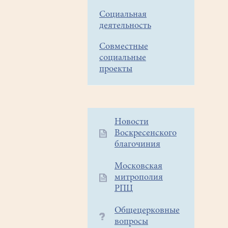
Социальная
деятельность
Совместные
социальные
проекты
Дополнительное
Новости
Воскресенского
меню
благочиния
1
Московская
митрополия
РПЦ
Общецерковные
вопросы