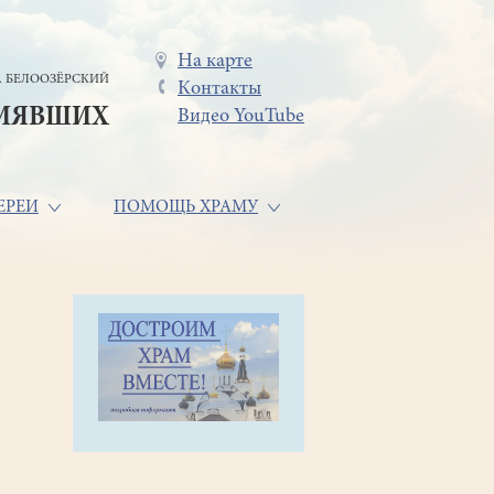
Меню
На карте
. БЕЛООЗЁРСКИЙ
Контакты
в
СИЯВШИХ
Видео YouTube
шапке
ЕРЕИ
ПОМОЩЬ ХРАМУ