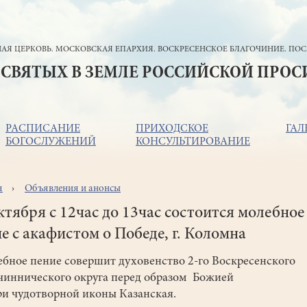
АЯ ЦЕРКОВЬ. МОСКОВСКАЯ ЕПАРХИЯ. ВОСКРЕСЕНСКОЕ БЛАГОЧИНИЕ. ПОС
 СВЯТЫХ В ЗЕМЛЕ РОССИЙСКОЙ ПРО
РАСПИСАНИЕ
ПРИХОДСКОЕ
ГАЛ
БОГОСЛУЖЕНИЙ
КОНСУЛЬТИРОВАНИЕ
я
Объявления и анонсы
ока
игации
ктября с 12час до 13час состоится молебное
е с акафистом о Победе, г. Коломна
ное пение совершит духовенство 2-го Воскресенского
чиннического округа перед образом Божией
и чудотворной иконы Казанская.