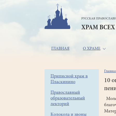
Перейти
к
основному
РУССКАЯ ПРАВОСЛАВН
содержанию
ХРАМ ВСЕХ
Основная
ГЛАВНАЯ
О ХРАМЕ
навигация
Главна
Стр
Боковое
Приписной храм в
нав
10 о
Пласкинино
меню
пени
Православный
образовательный
Молеб
лекторий
благо
Матер
Колокола и звоны