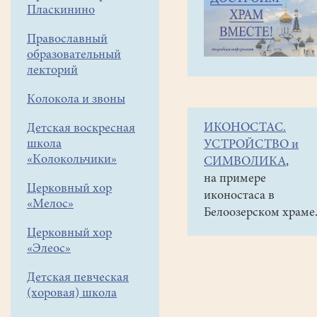
навигации
Объявления
Пласкинино
меню
и анонсы
Православный
10
образовательный
мая
лекторий
в
Колокола и звоны
16
ИКОНОСТАС.
Детская воскресная
час.
школа
УСТРОЙСТВО и
Клуб
«Колокольчики»
СИМВОЛИКА
,
авторской
на примере
Церковный хор
иконостаса в
песни
«Мелос»
Белоозерском храме
приглашает
Церковный хор
на
«Элеос»
концерт
Детская певческая
в
(хоровая) школа
честь