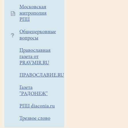
отцов
Московская
и
митрополия
дедов
РПЦ
приглашаем
Общецерковные
любителей
вопросы
авторской
песни
Православная
на
газета от
концерт.
PRAVMIR.RU
ПРАВОСЛАВИЕ.RU
Газета
"РАДОНЕЖ"
РПЦ diaconia.ru
Трезвое слово