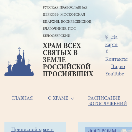
Перейти
РУССКАЯ ПРАВОСЛАВНАЯ
к
ЦЕРКОВЬ. МОСКОВСКАЯ
основному
содержанию
ЕПАРХИЯ. ВОСКРЕСЕНСКОЕ
БЛАГОЧИНИЕ. ПОС.
БЕЛООЗЁРСКИЙ
Меню
На
карте
ХРАМ ВСЕХ
в
СВЯТЫХ В
шапке
ЗЕМЛЕ
Контакты
РОССИЙСКОЙ
Видео
ПРОСИЯВШИХ
YouTube
Основная
ГЛАВНАЯ
О ХРАМЕ
РАСПИСАНИЕ
БОГОСЛУЖЕНИЙ
навигация
Главная
Строка
Боковое
Приписной храм в