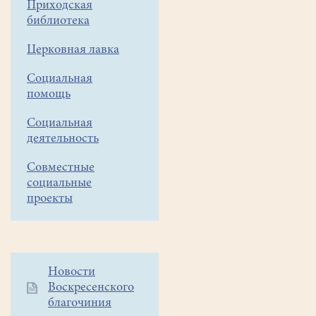
Приходская
Победы
библиотека
в
Церковная лавка
Великой
Отечественной
Социальная
помощь
войне
(читальный
Социальная
деятельность
зал
библиотеки)
Совместные
социальные
В
проекты
память
Победы
в
Великой
Дополнительное
Новости
Отечественной
Воскресенского
меню
войне
благочиния
1
наших