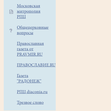
в
Московская
Иерусалимский
митрополия
храм,
РПЦ
чтобы
посвятить
Общецерковные
вопросы
Его
Богу.
Православная
газета от
На
PRAVMIR.RU
иконе
изображено
ПРАВОСЛАВИЕ.RU
основное
событие
Газета
праздника.
"РАДОНЕЖ"
"Сретение"
РПЦ diaconia.ru
в
переводе
Трезвое слово
со
славянского