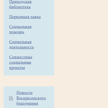
Виталий.
Приходская
библиотека
В
этот
Церковная лавка
день
(сороковой
Социальная
по
помощь
Рождестве
Христовом)
Социальная
деятельность
Пресвятая
Богородица
Совместные
и
социальные
праведный
проекты
Иосиф,
следуя
ветхозаветному
закону,
Дополнительное
Новости
принесли
Воскресенского
меню
Младенца
благочиния
1
Иисуса