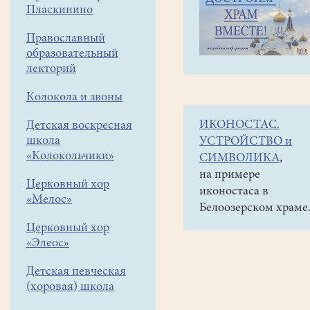
навигации
Наши
Пласкинино
меню
новости
Православный
Сретение
образовательный
Господне
лекторий
Колокола и звоны
15
февраля
ИКОНОСТАС.
Детская воскресная
2025
школа
УСТРОЙСТВО и
15
«Колокольчики»
СИМВОЛИКА
,
февраля
на примере
двунадесятый
Церковный хор
иконостаса в
праздник
«Мелос»
Белоозерском храме
-
Сретение Господне
! Лит
Церковный хор
в
«Элеос»
этот
день
Детская певческая
служил
(хоровая) школа
отец