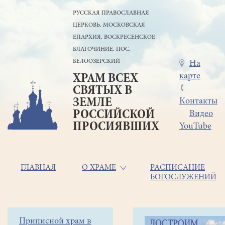
Перейти
РУССКАЯ ПРАВОСЛАВНАЯ
к
ЦЕРКОВЬ. МОСКОВСКАЯ
основному
содержанию
ЕПАРХИЯ. ВОСКРЕСЕНСКОЕ
БЛАГОЧИНИЕ. ПОС.
БЕЛООЗЁРСКИЙ
Меню
На
карте
ХРАМ ВСЕХ
в
СВЯТЫХ В
шапке
ЗЕМЛЕ
Контакты
РОССИЙСКОЙ
Видео
ПРОСИЯВШИХ
YouTube
Основная
ГЛАВНАЯ
О ХРАМЕ
РАСПИСАНИЕ
БОГОСЛУЖЕНИЙ
навигация
Главная
Строка
Боковое
Приписной храм в