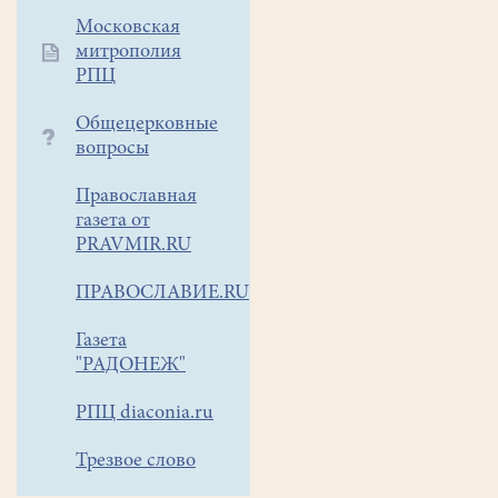
земле
Московская
Российской
митрополия
РПЦ
просиявших
состоялась
Общецерковные
премьера
вопросы
авторской
песенной
Православная
программы
газета от
Григория
PRAVMIR.RU
Данского
"Левша",
ПРАВОСЛАВИЕ.RU
созданной
Газета
по
"РАДОНЕЖ"
мотивам
одноименного
РПЦ diaconia.ru
произведения
Н.С.
Трезвое слово
Лескова.