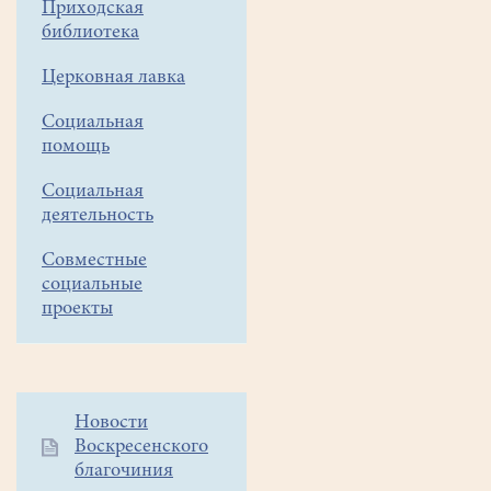
Приходская
библиотека
14
января,
Церковная лавка
в
первый
Социальная
помощь
по
православному
Социальная
календарю
деятельность
новогодний
вечер,
Совместные
в
социальные
актовом
проекты
зале
Воскресной
школы
храма
Дополнительное
Новости
Всех
Воскресенского
меню
святых
благочиния
1
в