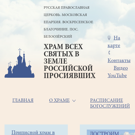
Перейти
РУССКАЯ ПРАВОСЛАВНАЯ
к
ЦЕРКОВЬ. МОСКОВСКАЯ
основному
содержанию
ЕПАРХИЯ. ВОСКРЕСЕНСКОЕ
БЛАГОЧИНИЕ. ПОС.
БЕЛООЗЁРСКИЙ
Меню
На
карте
ХРАМ ВСЕХ
в
СВЯТЫХ В
шапке
ЗЕМЛЕ
Контакты
РОССИЙСКОЙ
Видео
ПРОСИЯВШИХ
YouTube
Основная
ГЛАВНАЯ
О ХРАМЕ
РАСПИСАНИЕ
БОГОСЛУЖЕНИЙ
навигация
Главная
Строка
Боковое
Приписной храм в