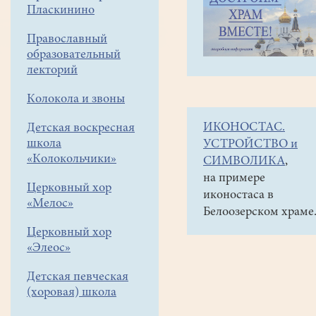
навигации
Наши
Пласкинино
меню
новости
Православный
Новый
образовательный
год!
лекторий
Моноспектакль
Колокола и звоны
Г.Данского
ИКОНОСТАС.
Детская воскресная
"Левша"
школа
УСТРОЙСТВО и
и
«Колокольчики»
СИМВОЛИКА
,
"кесарецкий
на примере
Церковный хор
иконостаса в
поросёнок"
«Мелос»
Белоозерском храме
(добавлено
Церковный хор
видео)
«Элеос»
16
Детская певческая
января
(хоровая) школа
2020