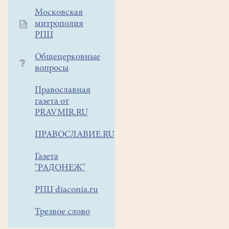
на
Московская
всех.
После
митрополия
ознакомления
РПЦ
с
теорией
Общецерковные
ребята
вопросы
пробурили
лунки
и
Православная
приступили
газета от
к
PRAVMIR.RU
ловле.
Рыбка
поклёвывала
ПРАВОСЛАВИЕ.RU
почти
у
Газета
всех,
"РАДОНЕЖ"
как
у
мальчишек,
РПЦ diaconia.ru
так
и
Трезвое слово
у
девчонок,