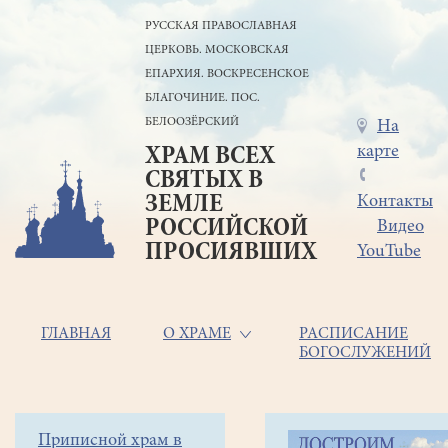
Перейти
РУССКАЯ ПРАВОСЛАВНАЯ
к
ЦЕРКОВЬ. МОСКОВСКАЯ
основному
содержанию
ЕПАРХИЯ. ВОСКРЕСЕНСКОЕ
БЛАГОЧИНИЕ. ПОС.
БЕЛООЗЁРСКИЙ
Меню
На
карте
ХРАМ ВСЕХ
в
СВЯТЫХ В
шапке
ЗЕМЛЕ
Контакты
РОССИЙСКОЙ
Видео
ПРОСИЯВШИХ
YouTube
Основная
ГЛАВНАЯ
О ХРАМЕ
РАСПИСАНИЕ
БОГОСЛУЖЕНИЙ
навигация
Главная
Строка
Боковое
Приписной храм в