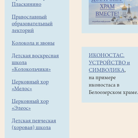
навигации
Наши
Пласкинино
меню
новости
Православный
Мастер-
образовательный
класс
лекторий
с
Колокола и звоны
детьми
ИКОНОСТАС.
Детская воскресная
"Рыбалка
школа
УСТРОЙСТВО и
на
«Колокольчики»
СИМВОЛИКА
,
мормышку"
на примере
Церковный хор
иконостаса в
«Мелос»
01
Белоозерском храме
марта
Церковный хор
2018
«Элеос»
23
февраля
Детская певческая
рыболовный
(хоровая) школа
клуб
«Белое