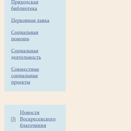
Приходская
Озеро»
провёл
библиотека
с
детьми
Церковная лавка
«мастер
-
Социальная
классную»
помощь
рыбалку
по
ловле
Социальная
на
деятельность
мормышку
со
Совместные
льда.
социальные
В
проекты
этот
раз
ребят
собралось
побольше,
Дополнительное
Новости
но
рыболовного
Воскресенского
меню
инвентаря
благочиния
1
хватило