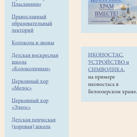
навигации
Наши
Пласкинино
меню
новости
Православный
Участие
образовательный
в
лекторий
детском
Колокола и звоны
фестивале
ИКОНОСТАС.
Детская воскресная
"Осенние
школа
УСТРОЙСТВО и
перезвоны"
«Колокольчики»
СИМВОЛИКА
,
на примере
02
Церковный хор
иконостаса в
ноября
«Мелос»
Белоозерском храме
2025
Церковный хор
«Элеос»
2
ноября
Детская певческая
юные
(хоровая) школа
звонари