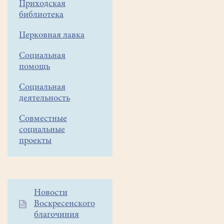
Приходская
храма
библиотека
Всех
святых
Церковная лавка
в
земле
Социальная
Российской
помощь
просиявших
Социальная
города
деятельность
Белоозерского
приняли
Совместные
участие
социальные
в
проекты
детском
фестивале
колокольного
звона
Дополнительное
Новости
«Осенние
Воскресенского
меню
перезвоны»,
благочиния
1
состоявшегося