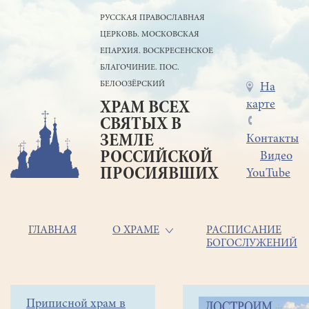
Перейти
РУССКАЯ ПРАВОСЛАВНАЯ
к
ЦЕРКОВЬ. МОСКОВСКАЯ
основному
содержанию
ЕПАРХИЯ. ВОСКРЕСЕНСКОЕ
БЛАГОЧИНИЕ. ПОС.
БЕЛООЗЁРСКИЙ
Меню
На
карте
ХРАМ ВСЕХ
в
СВЯТЫХ В
шапке
ЗЕМЛЕ
Контакты
РОССИЙСКОЙ
Видео
ПРОСИЯВШИХ
YouTube
Основная
ГЛАВНАЯ
О ХРАМЕ
РАСПИСАНИЕ
БОГОСЛУЖЕНИЙ
навигация
Главная
Строка
Боковое
Приписной храм в