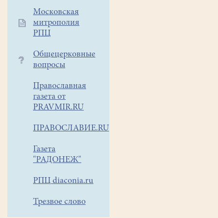
в
Московская
селе
митрополия
Игумново
РПЦ
Раменского
Общецерковные
района.
вопросы
И
вновь
Православная
заняли
газета от
призовые
PRAVMIR.RU
места.
Сюсин
ПРАВОСЛАВИЕ.RU
Илья
в
Газета
"РАДОНЕЖ"
категории
12-
РПЦ diaconia.ru
15
лет
Трезвое слово
-