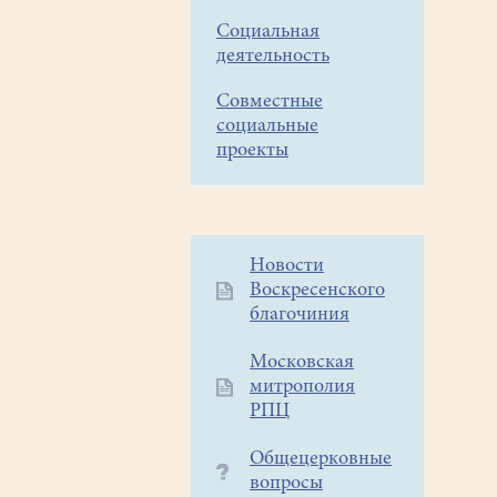
Социальная
деятельность
Совместные
социальные
проекты
Дополнительное
Новости
Воскресенского
меню
благочиния
1
Московская
митрополия
РПЦ
Общецерковные
вопросы