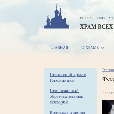
Перейти
к
основному
РУССКАЯ ПРАВОСЛАВН
содержанию
ХРАМ ВСЕХ
Основная
ГЛАВНАЯ
О ХРАМЕ
навигация
Главна
Стр
Боковое
Приписной храм в
нав
Фест
Пласкинино
меню
Православный
22 окт
образовательный
лекторий
Колокола и звоны