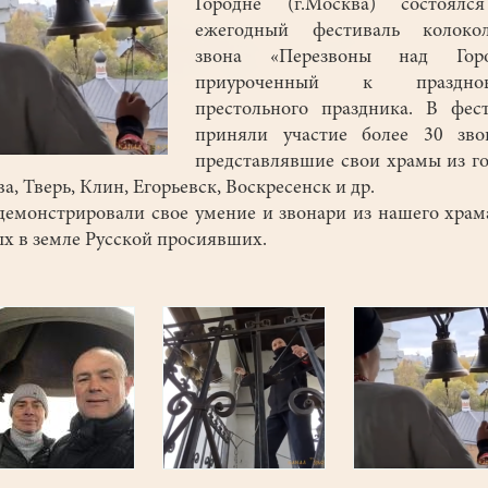
Городне (г.Москва) состоялс
ежегодный фестиваль колокол
звона «Перезвоны над Горо
приуроченный к празднов
престольного праздника. В фес
приняли участие более 30 звон
представлявшие свои храмы из г
а, Тверь, Клин, Егорьевск, Воскресенск и др.
монстрировали свое умение и звонари из нашего храм
х в земле Русской просиявших.