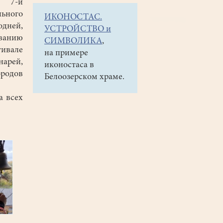
я 7-й
ьного
ИКОНОСТАС.
дней,
УСТРОЙСТВО и
анию
СИМВОЛИКА
,
тивале
на примере
арей,
иконостаса в
ородов
Белоозерском храме.
а всех