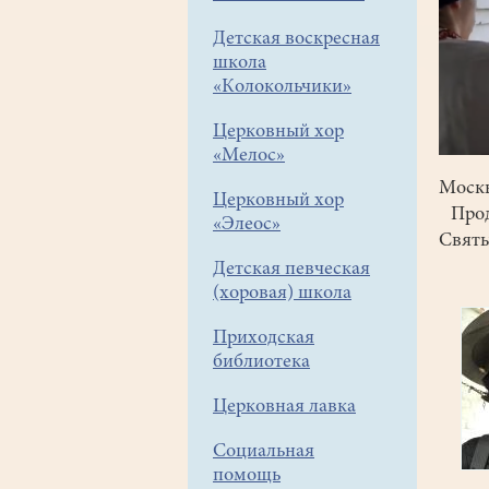
Детская воскресная
школа
«Колокольчики»
Церковный хор
«Мелос»
Москв
Церковный хор
Проде
«Элеос»
Святы
Детская певческая
(хоровая) школа
Приходская
библиотека
Церковная лавка
Социальная
помощь