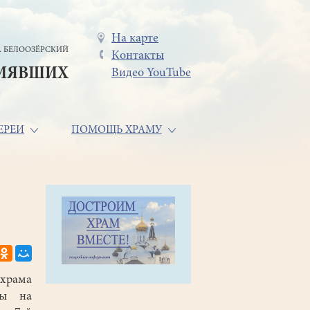
Меню
На карте
. БЕЛООЗЁРСКИЙ
Контакты
в
СИЯВШИХ
Видео YouTube
шапке
ЕРЕИ
ПОМОЩЬ ХРАМУ
храма
цы на