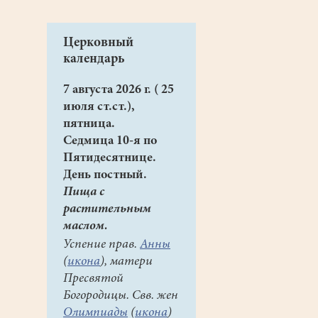
Церковный
календарь
7 августа 2026 г. ( 25
июля ст.ст.),
пятница.
Седмица 10-я по
Пятидесятнице.
День постный.
Пища с
растительным
маслом.
Успение прав.
Анны
(
икона
), матери
Пресвятой
Богородицы. Свв. жен
Олимпиады
(
икона
)