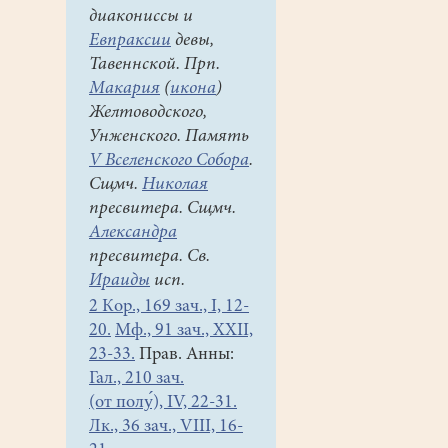
диакониссы и
Евпраксии
девы,
Тавеннской. Прп.
Макария
(
икона
)
Желтоводского,
Унженского. Память
V Вселенского Собора
.
Сщмч.
Николая
пресвитера. Сщмч.
Александра
пресвитера. Св.
Ираиды
исп.
2 Кор., 169 зач., I, 12-
20.
Мф., 91 зач., XXII,
23-33.
Прав. Анны:
Гал., 210 зач.
(от полу́), IV, 22-31.
Лк., 36 зач., VIII, 16-