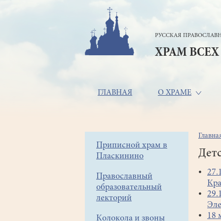
Перейти
к
основному
РУССКАЯ ПРАВОСЛАВН
содержанию
ХРАМ ВСЕХ
Основная
ГЛАВНАЯ
О ХРАМЕ
навигация
Главна
Стр
Боковое
Приписной храм в
нав
Дет
Пласкинино
меню
27.
Православный
Кра
образовательный
29.
лекторий
Эле
18 
Колокола и звоны