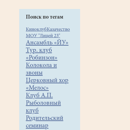
Поиск по тегам
Киноклуб
Казачество
МОУ "Лицей 23"
Ансамбль «ЙУ»
Тур. клуб
«Робинзон»
Колокола и
звоны
Церковный хор
«Мелос»
Клуб А.П.
Рыболовный
клуб
Родительский
семинар