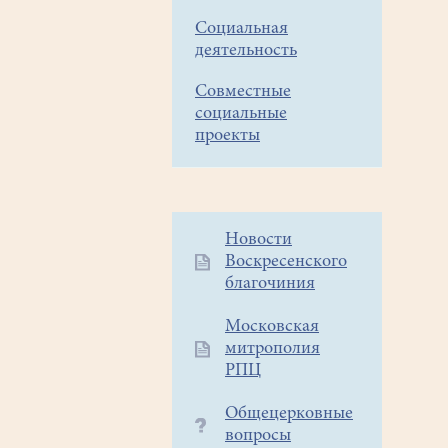
Социальная
деятельность
Совместные
социальные
проекты
Дополнительное
Новости
Воскресенского
меню
благочиния
1
Московская
митрополия
РПЦ
Общецерковные
вопросы