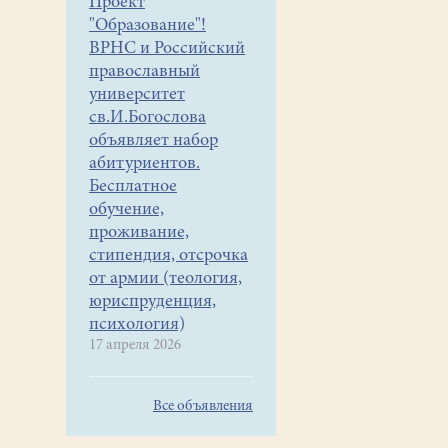
Проект
"Образование"!
ВРНС и Российский
православный
университет
св.И.Богослова
объявляет набор
абитуриентов.
Бесплатное
обучение,
проживание,
стипендия, отсрочка
от армии (теология,
юриспруденция,
психология)
17 апреля 2026
Все объявления