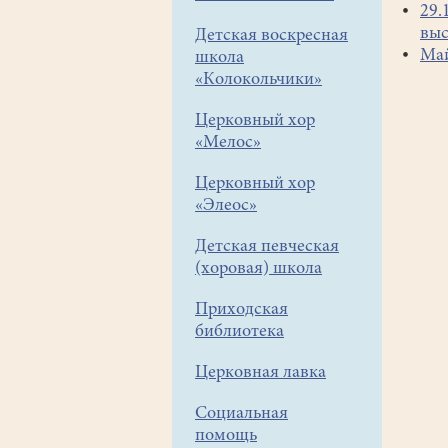
29.
выс
Детская воскресная
Май
школа
«Колокольчики»
Церковный хор
«Мелос»
Церковный хор
«Элеос»
Детская певческая
(хоровая) школа
Приходская
библиотека
Церковная лавка
Социальная
помощь