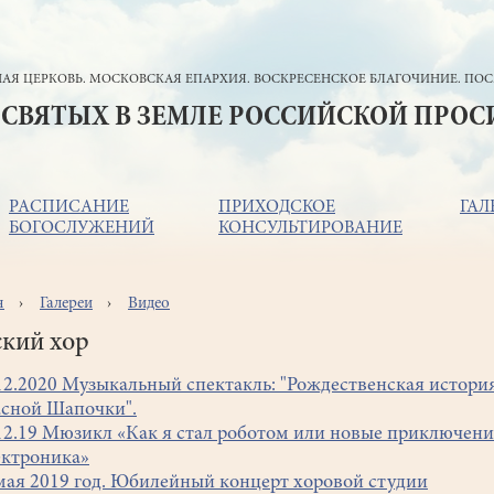
АЯ ЦЕРКОВЬ. МОСКОВСКАЯ ЕПАРХИЯ. ВОСКРЕСЕНСКОЕ БЛАГОЧИНИЕ. ПОС
 СВЯТЫХ В ЗЕМЛЕ РОССИЙСКОЙ ПРО
РАСПИСАНИЕ
ПРИХОДСКОЕ
ГАЛ
БОГОСЛУЖЕНИЙ
КОНСУЛЬТИРОВАНИЕ
я
Галереи
Видео
ока
игации
ский хор
12.2020 Музыкальный спектакль: "Рождественская истори
сной Шапочки".
12.19 Мюзикл «Как я стал роботом или новые приключен
ктроника»
мая 2019 год. Юбилейный концерт хоровой студии