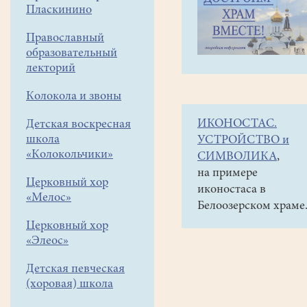
навигации
Объявления
Пласкинино
меню
и анонсы
Православный
Всем
образовательный
спасибо!
лекторий
Кто
Колокола и звоны
трудился
ИКОНОСТАС.
Детская воскресная
6
школа
УСТРОЙСТВО и
августа
«Колокольчики»
СИМВОЛИКА
,
на
на примере
Церковный хор
иконостаса в
территории
«Мелос»
Белоозерском храме
храма!
Церковный хор
«Элеос»
Детская певческая
(хоровая) школа