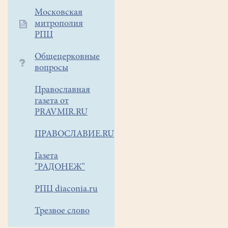
Московская
митрополия
РПЦ
Общецерковные
вопросы
Православная
газета от
PRAVMIR.RU
ПРАВОСЛАВИЕ.RU
Газета
"РАДОНЕЖ"
РПЦ diaconia.ru
Трезвое слово