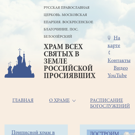
Перейти
РУССКАЯ ПРАВОСЛАВНАЯ
к
ЦЕРКОВЬ. МОСКОВСКАЯ
основному
содержанию
ЕПАРХИЯ. ВОСКРЕСЕНСКОЕ
БЛАГОЧИНИЕ. ПОС.
БЕЛООЗЁРСКИЙ
Меню
На
карте
ХРАМ ВСЕХ
в
СВЯТЫХ В
шапке
ЗЕМЛЕ
Контакты
РОССИЙСКОЙ
Видео
ПРОСИЯВШИХ
YouTube
Основная
ГЛАВНАЯ
О ХРАМЕ
РАСПИСАНИЕ
БОГОСЛУЖЕНИЙ
навигация
Главная
Строка
Боковое
Приписной храм в