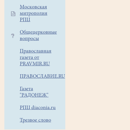
Московская
митрополия
РПЦ
Общецерковные
вопросы
Православная
газета от
PRAVMIR.RU
ПРАВОСЛАВИЕ.RU
Газета
"РАДОНЕЖ"
РПЦ diaconia.ru
Трезвое слово