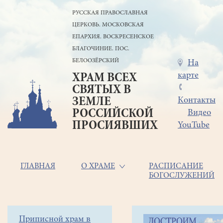
Перейти
РУССКАЯ ПРАВОСЛАВНАЯ
к
ЦЕРКОВЬ. МОСКОВСКАЯ
основному
содержанию
ЕПАРХИЯ. ВОСКРЕСЕНСКОЕ
БЛАГОЧИНИЕ. ПОС.
БЕЛООЗЁРСКИЙ
Меню
На
карте
ХРАМ ВСЕХ
в
СВЯТЫХ В
шапке
ЗЕМЛЕ
Контакты
РОССИЙСКОЙ
Видео
ПРОСИЯВШИХ
YouTube
Основная
ГЛАВНАЯ
О ХРАМЕ
РАСПИСАНИЕ
БОГОСЛУЖЕНИЙ
навигация
Главная
Строка
Боковое
Приписной храм в