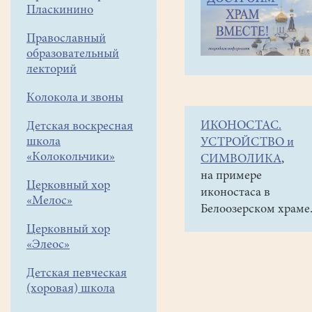
навигации
Объявления
Пласкинино
меню
и анонсы
Православный
Уважаемые
образовательный
прихожане!
лекторий
В
Колокола и звоны
субботу,
ИКОНОСТАС.
Детская воскресная
8 апреля,
школа
УСТРОЙСТВО и
после литургии,
«Колокольчики»
СИМВОЛИКА
,
в
на примере
Церковный хор
иконостаса в
10 часов,
«Мелос»
Белоозерском храме
состоится
Церковный хор
уборка
«Элеос»
в
Детская певческая
храме.
(хоровая) школа
Просьба