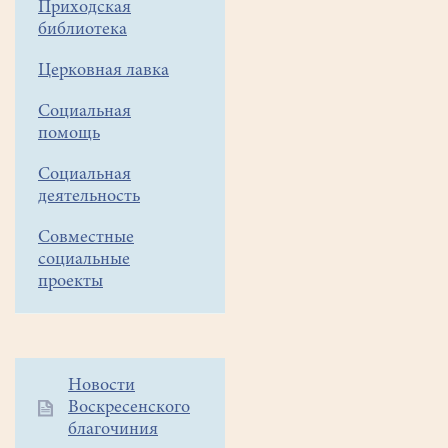
Приходская
ко
библиотека
всем
Церковная лавка
прийти и
помочь
Социальная
помощь
Социальная
деятельность
Совместные
социальные
проекты
Дополнительное
Новости
Воскресенского
меню
благочиния
1